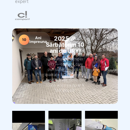
2025 🎉
Ani
10
Impreuna
Sărbătorim 10
ani de URY!
🤝 Mulțumim echipei
URY — oamenii care
pun suflet, muncă și
loialitate în tot ceea ce
fac. Fără voi, nimic din
toate acestea nu ar fi
fost posibil.