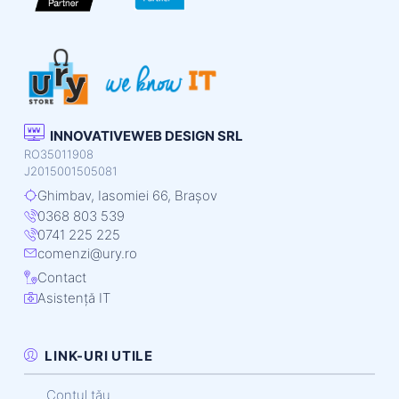
INNOVATIVEWEB DESIGN SRL
RO35011908
J2015001505081
Ghimbav, Iasomiei 66, Brașov
0368 803 539
0741 225 225
comenzi@ury.ro
Contact
Asistență IT
LINK-URI UTILE
Contul tău