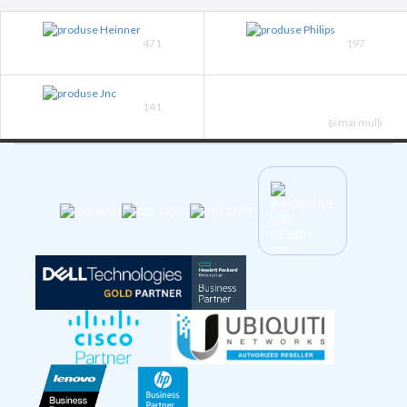
471
197
141
și mai mulți