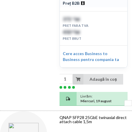
Preț B2B
372
lei
71
PRET FARA TVA
450
lei
98
PRET BRUT
Cere acces Business to
Business pentru compania ta
Adaugă în coș
Livrăm:
Miercuri, 19 august
QNAP SFP28 25GbE twinaxial direct
attach cable 1,5m