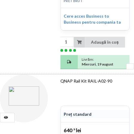
PRET BRUT
Cere acces Business to
Business pentru compania ta
Adaugă în coș
Livrăm:
Miercuri, 19 august
QNAP Rail Kit RAIL-A02-90
Preț standard
640
lei
79