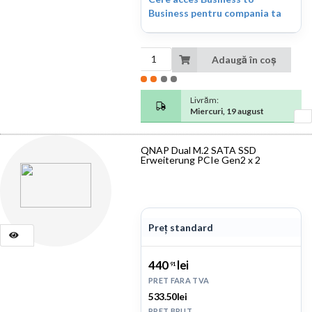
Business pentru compania ta
Adaugă în coș
Livrăm:
Miercuri, 19 august
QNAP Dual M.2 SATA SSD
Erweiterung PCIe Gen2 x 2
Preț standard
440
lei
91
PRET FARA TVA
533.50lei
PRET BRUT