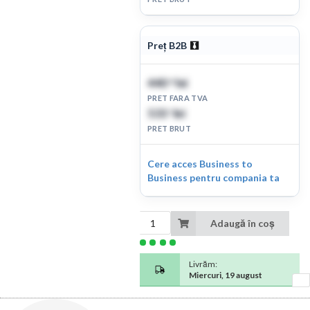
Preț B2B
440
lei
91
PRET FARA TVA
533
lei
5
PRET BRUT
Cere acces Business to
Business pentru compania ta
Adaugă în coș
Livrăm:
Miercuri, 19 august