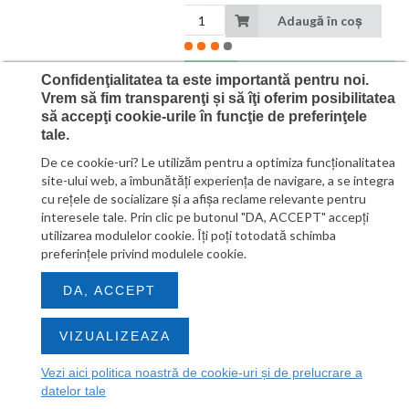
Adaugă în coș
Livrăm:
Confidenţialitatea ta este importantă pentru noi.
Miercuri, 19 august
Vrem să fim transparenţi și să îţi oferim posibilitatea
să accepţi cookie-urile în funcţie de preferinţele
tale.
NAS STORAGE TOWER 1BAY/NO
HDD USB3 TS-133 QNAP
De ce cookie-uri? Le utilizăm pentru a optimiza funcţionalitatea
site-ului web, a îmbunătăţi experienţa de navigare, a se integra
cu reţele de socializare şi a afişa reclame relevante pentru
interesele tale. Prin clic pe butonul "DA, ACCEPT" accepţi
utilizarea modulelor cookie. Îţi poţi totodată schimba
Preț standard
preferinţele privind modulele cookie.
856
lei
DA, ACCEPT
49
PRET FARA TVA
1036.35lei
VIZUALIZEAZA
PRET BRUT
Vezi aici politica noastră de cookie-uri și de prelucrare a
datelor tale