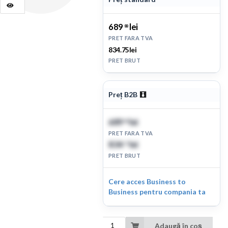
689
lei
88
PRET FARA TVA
834.75lei
PRET BRUT
Preț B2B
689
lei
88
PRET FARA TVA
834
lei
75
PRET BRUT
Cere acces Business to
Business pentru compania ta
Adaugă în coș