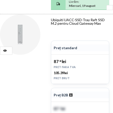
Livrăm:
Miercuri, 19 august
Ubiquiti UACC-SSD-Tray Raft SSD
M.2 pentru Cloud Gateway Max
Preț standard
87
lei
38
PRET FARA TVA
105.39lei
PRET BRUT
Preț B2B
87
lei
1