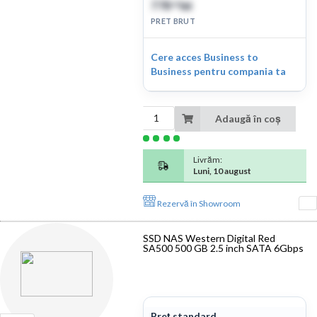
778
lei
82
PRET BRUT
Cere acces Business to
Business pentru compania ta
Adaugă în coș
Livrăm:
Luni, 10 august
Rezervă în Showroom
SSD NAS Western Digital Red
SA500 500 GB 2.5 inch SATA 6Gbps
Preț standard