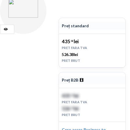
Preț standard
435
lei
02
PRET FARA TVA
526.38lei
PRET BRUT
Preț B2B
435
lei
02
PRET FARA TVA
526
lei
38
PRET BRUT
Cere acces Business to