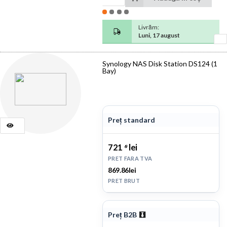
Livrăm:
Luni, 17 august
Synology NAS Disk Station DS124 (1
Bay)
Preț standard
721
lei
69
PRET FARA TVA
869.86lei
PRET BRUT
Preț B2B