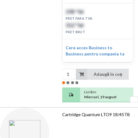
258
lei
67
PRET FARA TVA
312
lei
99
PRET BRUT
Cere acces Business to
Business pentru compania ta
Adaugă în coș
Livrăm:
Miercuri, 19 august
Cartridge Quantum LTO9 18/45TB