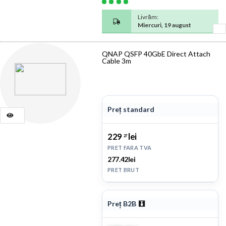
Livrăm:
Miercuri, 19 august
QNAP QSFP 40GbE Direct Attach
Cable 3m
Preț standard
229
lei
27
PRET FARA TVA
277.42lei
PRET BRUT
Preț B2B