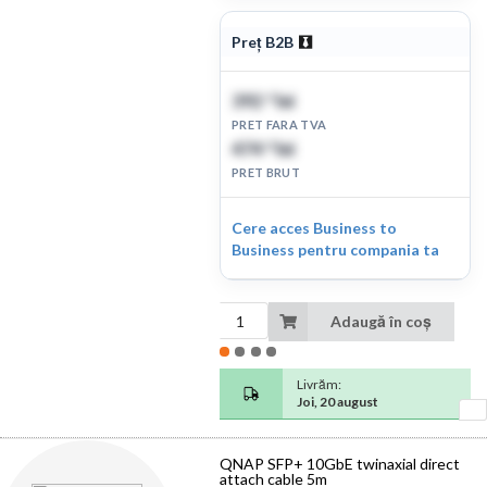
Preț B2B
392
lei
17
PRET FARA TVA
474
lei
52
PRET BRUT
Cere acces Business to
Business pentru compania ta
Adaugă în coș
Livrăm:
Joi, 20 august
QNAP SFP+ 10GbE twinaxial direct
attach cable 5m