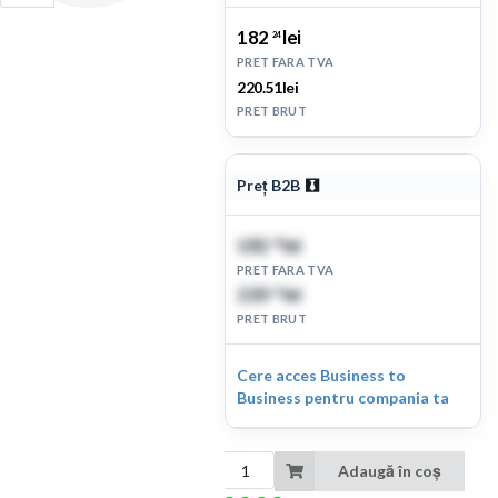
182
lei
24
PRET FARA TVA
220.51lei
PRET BRUT
Preț B2B
182
lei
24
PRET FARA TVA
220
lei
51
PRET BRUT
Cere acces Business to
Business pentru compania ta
Adaugă în coș