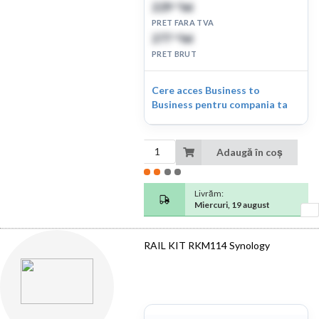
229
lei
27
PRET FARA TVA
277
lei
42
PRET BRUT
Cere acces Business to
Business pentru compania ta
Adaugă în coș
Livrăm:
Miercuri, 19 august
RAIL KIT RKM114 Synology