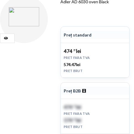
Adler AD 6030 oven Black
Preț standard
474
lei
77
PRET FARA TVA
574.47lei
PRET BRUT
Preț B2B
474
lei
77
PRET FARA TVA
574
lei
47
PRET BRUT