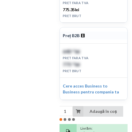
PRET FARA TVA
775.35lei
PRET BRUT
Preț B2B
640
lei
79
PRET FARA TVA
775
lei
35
PRET BRUT
Cere acces Business to
Business pentru compania ta
Adaugă în coș
Livrăm: