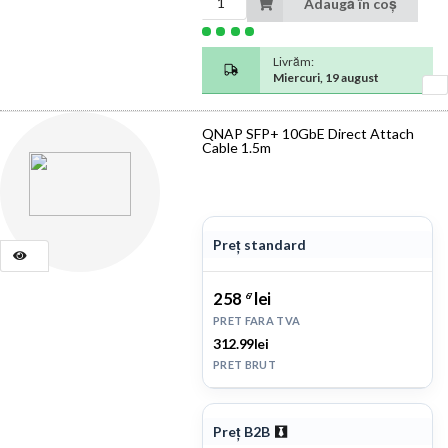
Adaugă în coș
Livrăm:
Miercuri, 19 august
QNAP SFP+ 10GbE Direct Attach
Cable 1.5m
Preț standard
258
lei
67
PRET FARA TVA
312.99lei
PRET BRUT
Preț B2B