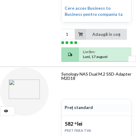
Cere acces Business to
Business pentru compania ta
Adaugă în coș
Livrăm:
Luni, 17 august
Synology NAS Dual M.2 SSD-Adapter
M2D18
Preț standard
582
lei
63
PRET FARA TVA