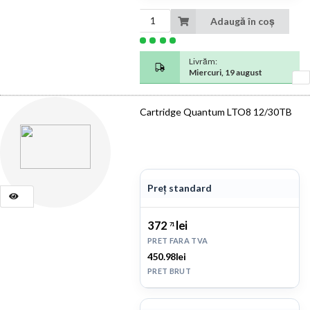
Adaugă în coș
Livrăm:
Miercuri, 19 august
Cartridge Quantum LTO8 12/30TB
Preț standard
372
lei
71
PRET FARA TVA
450.98lei
PRET BRUT