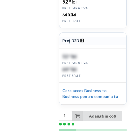
52
lei
91
PRET FARA TVA
64.02lei
PRET BRUT
Preț B2B
52
lei
91
PRET FARA TVA
64
lei
02
PRET BRUT
Cere acces Business to
Business pentru compania ta
Adaugă în coș