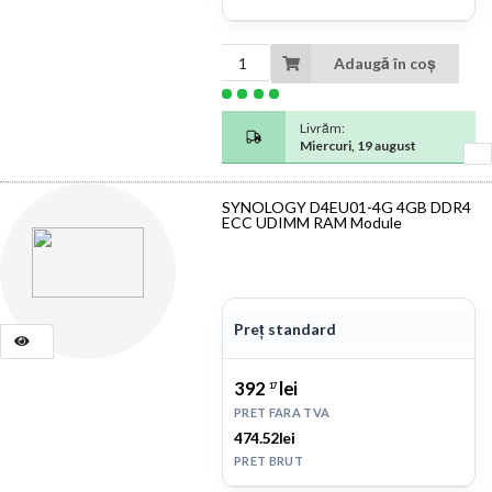
Adaugă în coș
Livrăm:
Miercuri, 19 august
SYNOLOGY D4EU01-4G 4GB DDR4
ECC UDIMM RAM Module
Preț standard
392
lei
17
PRET FARA TVA
474.52lei
PRET BRUT