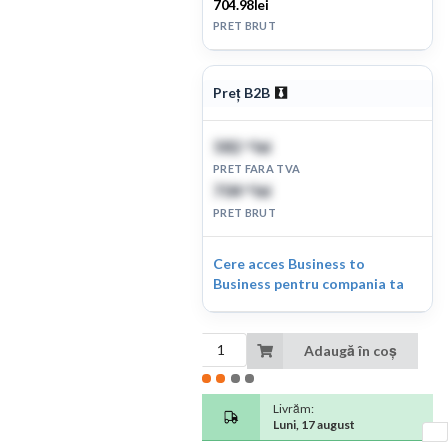
704.98lei
PRET BRUT
Preț B2B
582
lei
63
PRET FARA TVA
704
lei
98
PRET BRUT
Cere acces Business to
Business pentru compania ta
Adaugă în coș
Livrăm:
Luni, 17 august