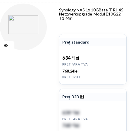
Synology NAS 1x 10GBase-T RJ-45
Netzwerkupgrade-Modul E10G22-
T1-Mini
Preț standard
634
lei
91
PRET FARA TVA
768.24lei
PRET BRUT
Preț B2B
634
lei
91
PRET FARA TVA
768
lei
24