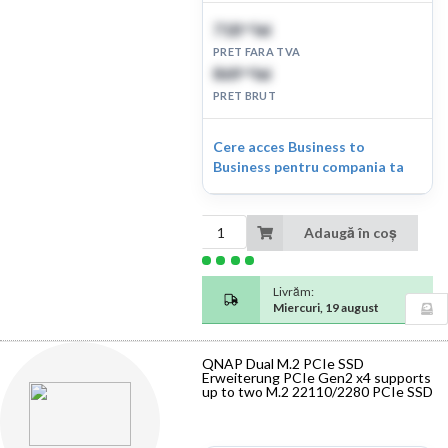
718
lei
89
PRET FARA TVA
869
lei
86
PRET BRUT
Cere acces Business to
Business pentru compania ta
Adaugă în coș
Livrăm:
Miercuri, 19 august
QNAP Dual M.2 PCIe SSD
Erweiterung PCIe Gen2 x4 supports
up to two M.2 22110/2280 PCIe SSD