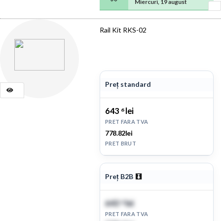
Miercuri, 19 august
Rail Kit RKS-02
Preț standard
643
lei
65
PRET FARA TVA
778.82lei
PRET BRUT
Preț B2B
643
lei
65
PRET FARA TVA