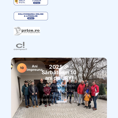
2025 🎉
Ani
10
Impreuna
Sărbătorim 10
ani de URY!
🤝 Mulțumim echipei
URY — oamenii care
pun suflet, muncă și
loialitate în tot ceea ce
fac. Fără voi, nimic din
toate acestea nu ar fi
fost posibil.