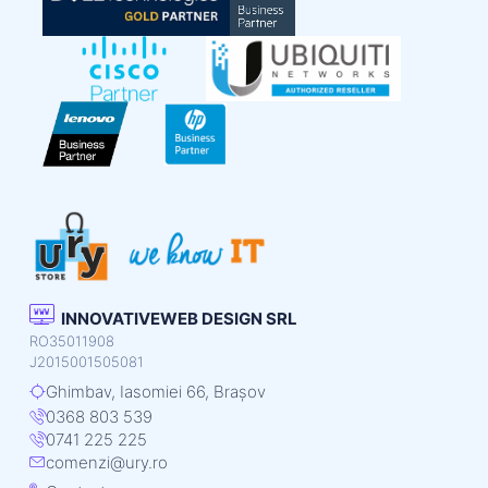
INNOVATIVEWEB DESIGN SRL
RO35011908
J2015001505081
Ghimbav, Iasomiei 66, Brașov
0368 803 539
0741 225 225
comenzi@ury.ro