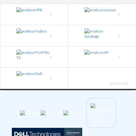
7
3
3
3
2
1
1
și mai mulți