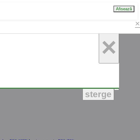
Afisează
×
×
sterge