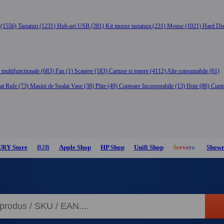
 (1556)
Tastaturi (1231)
Hub-uri USB (281)
Kit mouse tastatura (231)
Mouse (1021)
Hard Dis
 multifunctionale (683)
Fax (1)
Scanere (183)
Cartuse si tonere (4112)
Alte consumabile (61)
at Rufe (73)
Masini de Spalat Vase (38)
Plite (49)
Cuptoare Incorporabile (13)
Hote (86)
Cupto
URY Store
B2B
Apple Shop
HP Shop
Unifi Shop
Servere
Show