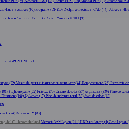
umabile POS (56)
Accesorii POS (438)
Licente POS (329)
Monitor POS (9)
Cititoare coduri
ntivirus si securitate (96)
Programe PDF (19)
Design, arhitectura si CAD (44)
Utilitare si div
Conectica si Accesorii UNIFI (4)
Routere Wireless UNIFI (9)
4)
IFI (8)
GPON UNIFI (1)
 impact (22)
Masini de gaurit si insurubat cu acumulator (44)
Rotopercutoare (26)
Fierastraie ci
 (101)
Prajitoare paine (62)
Friteuze (75)
Gratare electrice (37)
Aspiratoare (336)
Fiare de calca
 / Trimmere (100)
Epilatoare (17)
Placi de indreptat parul (52)
Statii de calcat (12)
(13)
smart tv (4)
Accesorii TV (83)
top dell i7
lenovo thinkpad
Memorii RAM laptop (241)
HDD-uri Laptop (4)
Genti Laptop 