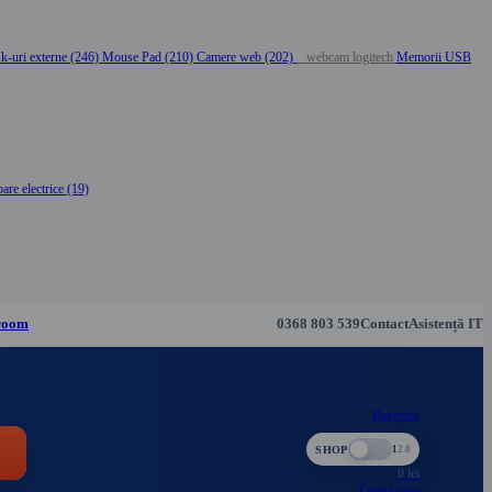
k-uri externe (246)
Mouse Pad (210)
Camere web (202)
webcam logitech
Memorii USB
are electrice (19)
room
0368 803 539
Contact
Asistență IT
Business
SHOP
1
2.0
0
lei
Contul meu