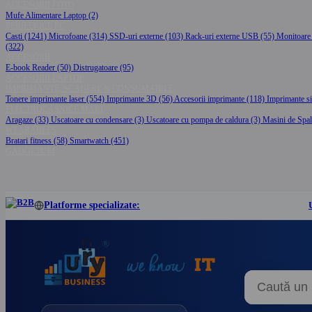
ACCESORII FOTO
Mufe Alimentare Laptop (2)
PERIFERICE PC
Casti (1241)
Microfoane (314)
SSD-uri externe (103)
Rack-uri externe USB (55)
Monitoare
(322)
ACCESORII
E-book Reader (50)
Distrugatoare (95)
ACCESORII LAPTOP
IMPRIMANTE, SCANERE & CONSUMABILE
Tonere imprimante laser (554)
Imprimante 3D (56)
Accesorii imprimante (118)
Imprimante si
ELECTROCASNICE MARI
Aragaze (33)
Uscatoare cu condensare (3)
Uscatoare cu pompa de caldura (3)
Masini de Spal
WEARABLES
Bratari fitness (58)
Smartwatch (451)
GADGETURI
Platforme specializate: