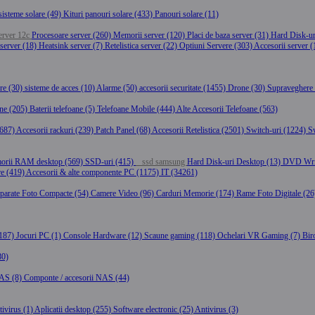
sisteme solare (49)
Kituri panouri solare (433)
Panouri solare (11)
rver 12c
Procesoare server (260)
Memorii server (120)
Placi de baza server (31)
Hard Disk-ur
 server (18)
Heatsink server (7)
Retelistica server (22)
Optiuni Servere (303)
Accesorii server 
re (30)
sisteme de acces (10)
Alarme (50)
accesorii securitate (1455)
Drone (30)
Supraveghere 
ane (205)
Baterii telefoane (5)
Telefoane Mobile (444)
Alte Accesorii Telefoane (563)
(687)
Accesorii rackuri (239)
Patch Panel (68)
Accesorii Retelistica (2501)
Switch-uri (1224)
S
orii RAM desktop (569)
SSD-uri (415)
ssd samsung
Hard Disk-uri Desktop (13)
DVD Writ
re (419)
Accesorii & alte componente PC (1175)
IT (34261)
parate Foto Compacte (54)
Camere Video (96)
Carduri Memorie (174)
Rame Foto Digitale (2
(187)
Jocuri PC (1)
Console Hardware (12)
Scaune gaming (118)
Ochelari VR Gaming (7)
Bir
80)
AS (8)
Componte / accesorii NAS (44)
ivirus (1)
Aplicatii desktop (255)
Software electronic (25)
Antivirus (3)