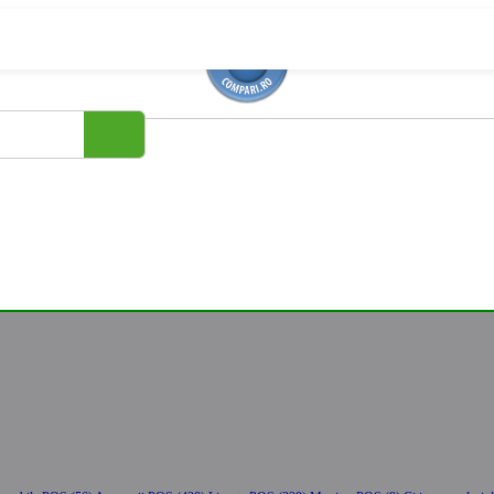
eo proiectoare (31)
nat / ventilatoare / umidificatoare (227)