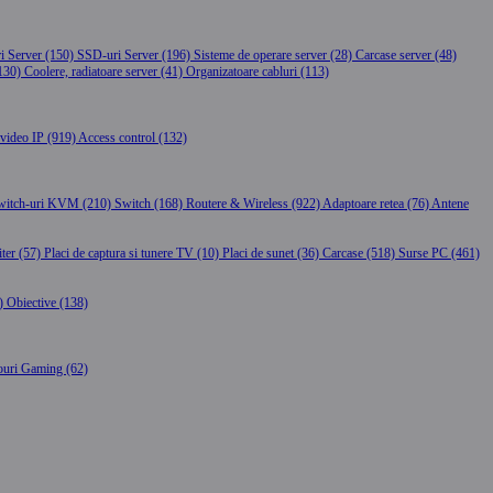
i Server (150)
SSD-uri Server (196)
Sisteme de operare server (28)
Carcase server (48)
(130)
Coolere, radiatoare server (41)
Organizatoare cabluri (113)
video IP (919)
Access control (132)
witch-uri KVM (210)
Switch (168)
Routere & Wireless (922)
Adaptoare retea (76)
Antene
er (57)
Placi de captura si tunere TV (10)
Placi de sunet (36)
Carcase (518)
Surse PC (461)
6)
Obiective (138)
ouri Gaming (62)