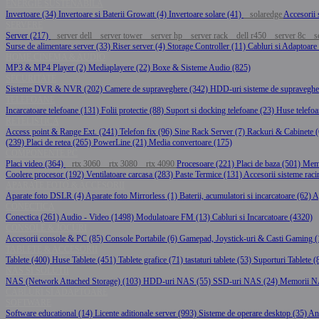
ENERGIE SUSTENABILA
Invertoare (34)
Invertoare si Baterii Growatt (4)
Invertoare solare (41)
solaredge
Accesorii 
SERVERE
Server (217)
server dell
server tower
server hp
server rack
dell r450
server 8c
se
Surse de alimentare server (33)
Riser server (4)
Storage Controller (11)
Cabluri si Adaptoare
HOME CINEMA & AUDIO
MP3 & MP4 Player (2)
Mediaplayere (22)
Boxe & Sisteme Audio (825)
SECURITATE
Sisteme DVR & NVR (202)
Camere de supraveghere (342)
HDD-uri sisteme de supraveghe
TELEFOANE
Incarcatoare telefoane (131)
Folii protectie (88)
Suport si docking telefoane (23)
Huse telefo
RETELISTICA
Access point & Range Ext. (241)
Telefon fix (96)
Sine Rack Server (7)
Rackuri & Cabinete 
(239)
Placi de retea (265)
PowerLine (21)
Media convertoare (175)
COMPONENTE PC
Placi video (364)
rtx 3060
rtx 3080
rtx 4090
Procesoare (221)
Placi de baza (501)
Mem
Coolere procesor (192)
Ventilatoare carcasa (283)
Paste Termice (131)
Accesorii sisteme raci
APARATE FOTO & ACCESORII
Aparate foto DSLR (4)
Aparate foto Mirrorless (1)
Baterii, acumulatori si incarcatoare (62)
A
CONECTICA
Conectica (261)
Audio - Video (1498)
Modulatoare FM (13)
Cabluri si Incarcatoare (4320)
CONSOLE & JOCURI
Accesorii console & PC (85)
Console Portabile (6)
Gamepad, Joystick-uri & Casti Gaming 
TABLETE & ACCESORII
Tablete (400)
Huse Tablete (451)
Tablete grafice (71)
tastaturi tablete (53)
Suporturi Tablete (
NAS SI SOLUTII
NAS (Network Attached Storage) (103)
HDD-uri NAS (55)
SSD-uri NAS (24)
Memorii N
CABLURI SI ADAPTOARE
SOFTWARE
Software educational (14)
Licente aditionale server (993)
Sisteme de operare desktop (35)
Ant