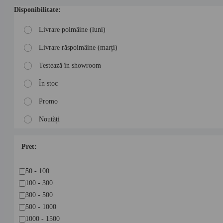
Disponibilitate:
Livrare poimâine (luni)
Livrare răspoimâine (marți)
Testează în showroom
În stoc
Promo
Noutăți
Pret:
50 - 100
100 - 300
300 - 500
500 - 1000
1000 - 1500