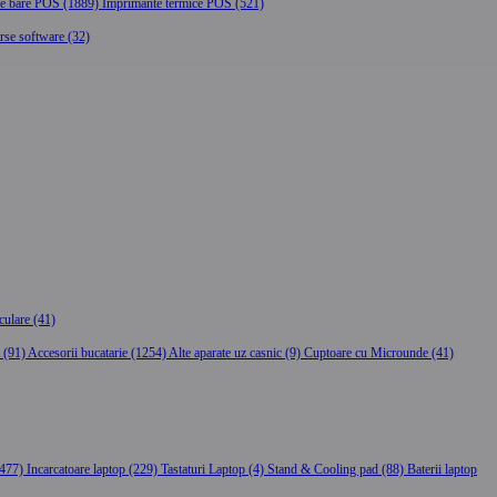
 de bare POS (1889)
Imprimante termice POS (521)
erse software (32)
rculare (41)
t (91)
Accesorii bucatarie (1254)
Alte aparate uz casnic (9)
Cuptoare cu Microunde (41)
(477)
Incarcatoare laptop (229)
Tastaturi Laptop (4)
Stand & Cooling pad (88)
Baterii laptop