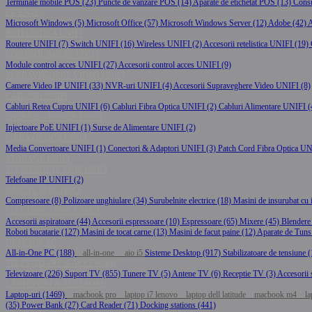
Terminale mobile POS (23)
Puncte de vanzare POS (14)
Aparate de etichetat POS (13)
Cons
LICENTE
Microsoft Windows (5)
Microsoft Office (57)
Microsoft Windows Server (12)
Adobe (42)
A
RETELISTICA UNIFI
Routere UNIFI (7)
Switch UNIFI (16)
Wireless UNIFI (2)
Accesorii retelistica UNIFI (19)
CONTROL ACCES UNIFI
Module control acces UNIFI (27)
Accesorii control acces UNIFI (9)
SUPRAVEGHERE VIDEO UNIFI
Camere Video IP UNIFI (33)
NVR-uri UNIFI (4)
Accesorii Supraveghere Video UNIFI (8)
CABLURI UNIFI
Cabluri Retea Cupru UNIFI (6)
Cabluri Fibra Optica UNIFI (2)
Cabluri Alimentare UNIFI (
ENERGIE - POWER UNIFI
Injectoare PoE UNIFI (1)
Surse de Alimentare UNIFI (2)
FIBRA OPTICA UNIFI
Media Convertoare UNIFI (1)
Conectori & Adaptori UNIFI (3)
Patch Cord Fibra Optica UN
STORAGE UNIFI
TELEFONIE IP VOIP UNIFI
Telefoane IP UNIFI (2)
UNELTE ELECTRICE
Compresoare (8)
Polizoare unghiulare (34)
Surubelnite electrice (18)
Masini de insurubat cu
ELECTROCASNICE MICI
Accesorii aspiratoare (44)
Accesorii espressoare (10)
Espressoare (65)
Mixere (45)
Blendere
Roboti bucatarie (127)
Masini de tocat carne (13)
Masini de facut paine (12)
Aparate de Tuns
DESKTOP PC
All-in-One PC (188)
all-in-one
aio i5
Sisteme Desktop (917)
Stabilizatoare de tensiune 
TELEVIZOARE & ACCESORII
Televizoare (226)
Suport TV (855)
Tunere TV (5)
Antene TV (6)
Receptie TV (3)
Accesorii 
LAPTOPURI & ACCESORII
Laptop-uri (1469)
macbook pro
laptop i7 lenovo
laptop dell latitude
macbook m4
lap
(35)
Power Bank (27)
Card Reader (71)
Docking stations (441)