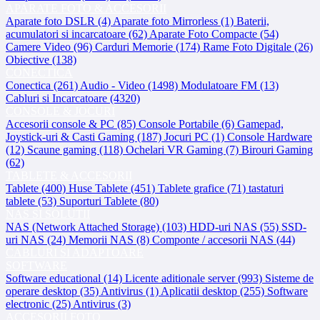
APARATE FOTO & ACCESORII
Aparate foto DSLR (4)
Aparate foto Mirrorless (1)
Baterii,
acumulatori si incarcatoare (62)
Aparate Foto Compacte (54)
Camere Video (96)
Carduri Memorie (174)
Rame Foto Digitale (26)
Obiective (138)
CONECTICA
Conectica (261)
Audio - Video (1498)
Modulatoare FM (13)
Cabluri si Incarcatoare (4320)
CONSOLE & JOCURI
Accesorii console & PC (85)
Console Portabile (6)
Gamepad,
Joystick-uri & Casti Gaming (187)
Jocuri PC (1)
Console Hardware
(12)
Scaune gaming (118)
Ochelari VR Gaming (7)
Birouri Gaming
(62)
TABLETE & ACCESORII
Tablete (400)
Huse Tablete (451)
Tablete grafice (71)
tastaturi
tablete (53)
Suporturi Tablete (80)
NAS SI SOLUTII
NAS (Network Attached Storage) (103)
HDD-uri NAS (55)
SSD-
uri NAS (24)
Memorii NAS (8)
Componte / accesorii NAS (44)
CABLURI SI ADAPTOARE
SOFTWARE
Software educational (14)
Licente aditionale server (993)
Sisteme de
operare desktop (35)
Antivirus (1)
Aplicatii desktop (255)
Software
electronic (25)
Antivirus (3)
ACCESORII FOTO