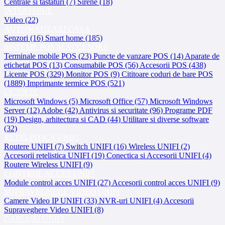
Centrale si tastaturi (7)
Sirene (18)
INTERFONIE
Video (22)
AUTOMATIZARI CASA
Senzori (16)
Smart home (185)
SISTEME POS SI ACCESORII
Terminale mobile POS (23)
Puncte de vanzare POS (14)
Aparate de
etichetat POS (13)
Consumabile POS (56)
Accesorii POS (438)
Licente POS (329)
Monitor POS (9)
Cititoare coduri de bare POS
(1889)
Imprimante termice POS (521)
LICENTE
Microsoft Windows (5)
Microsoft Office (57)
Microsoft Windows
Server (12)
Adobe (42)
Antivirus si securitate (96)
Programe PDF
(19)
Design, arhitectura si CAD (44)
Utilitare si diverse software
(32)
RETELISTICA UNIFI
Routere UNIFI (7)
Switch UNIFI (16)
Wireless UNIFI (2)
Accesorii retelistica UNIFI (19)
Conectica si Accesorii UNIFI (4)
Routere Wireless UNIFI (9)
CONTROL ACCES UNIFI
Module control acces UNIFI (27)
Accesorii control acces UNIFI (9)
SUPRAVEGHERE VIDEO UNIFI
Camere Video IP UNIFI (33)
NVR-uri UNIFI (4)
Accesorii
Supraveghere Video UNIFI (8)
CABLURI UNIFI