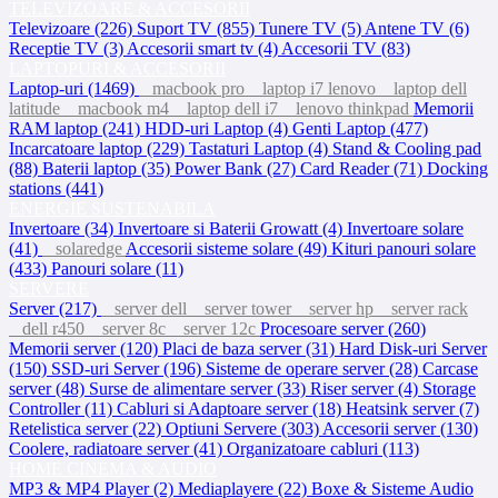
TELEVIZOARE & ACCESORII
Televizoare (226)
Suport TV (855)
Tunere TV (5)
Antene TV (6)
Receptie TV (3)
Accesorii smart tv (4)
Accesorii TV (83)
LAPTOPURI & ACCESORII
Laptop-uri (1469)
macbook pro
laptop i7 lenovo
laptop dell
latitude
macbook m4
laptop dell i7
lenovo thinkpad
Memorii
RAM laptop (241)
HDD-uri Laptop (4)
Genti Laptop (477)
Incarcatoare laptop (229)
Tastaturi Laptop (4)
Stand & Cooling pad
(88)
Baterii laptop (35)
Power Bank (27)
Card Reader (71)
Docking
stations (441)
ENERGIE SUSTENABILA
Invertoare (34)
Invertoare si Baterii Growatt (4)
Invertoare solare
(41)
solaredge
Accesorii sisteme solare (49)
Kituri panouri solare
(433)
Panouri solare (11)
SERVERE
Server (217)
server dell
server tower
server hp
server rack
dell r450
server 8c
server 12c
Procesoare server (260)
Memorii server (120)
Placi de baza server (31)
Hard Disk-uri Server
(150)
SSD-uri Server (196)
Sisteme de operare server (28)
Carcase
server (48)
Surse de alimentare server (33)
Riser server (4)
Storage
Controller (11)
Cabluri si Adaptoare server (18)
Heatsink server (7)
Retelistica server (22)
Optiuni Servere (303)
Accesorii server (130)
Coolere, radiatoare server (41)
Organizatoare cabluri (113)
HOME CINEMA & AUDIO
MP3 & MP4 Player (2)
Mediaplayere (22)
Boxe & Sisteme Audio