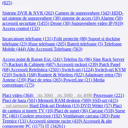
(825)
SECURITATE
Sisteme DVR & NVR (202)
Camere de supraveghere (342)
HDD-
uri sisteme de supraveghere (30)
sisteme de acces (10)
Alarme (50)
accesorii securitate (1455)
Drone (30)
Supraveghere video IP (919)
Access control (132)
TELEFOANE
Incarcatoare telefoane (131)
Folii protectie (88)
Suport si docking
telefoane (23)
Huse telefoane (205)
Baterii telefoane (5)
Telefoane
Mobile (444)
Alte Accesorii Telefoane (563)
RETELISTICA
Access point & Range Ext. (241)
Telefon fix (96)
Sine Rack Server
(7)
Rackuri & Cabinete (687)
Accesorii rackuri (239)
Patch Panel
(68)
Accesorii Retelistica (2501)
Switch-uri (1224)
Switch-uri KVM
(210)
Switch (168)
Routere & Wireless (922)
Adaptoare retea (76)
Antene (239)
Placi de retea (265)
PowerLine (21)
Media
convertoare (175)
COMPONENTE PC
Placi video (364)
rtx 3060
rtx 3080
rtx 4090
Procesoare (221)
Placi de baza (501)
Memorii RAM desktop (569)
SSD-uri (415)
ssd samsung
Hard Disk-uri Desktop (13)
DVD Writer (57)
Placi
de captura si tunere TV (10)
Placi de sunet (36)
Carcase (518)
Surse
PC (461)
Coolere procesor (192)
Ventilatoare carcasa (283)
Paste
Termice (131)
Accesorii sisteme racire (419)
Accesorii & alte
componente PC (1175)
IT (34261)