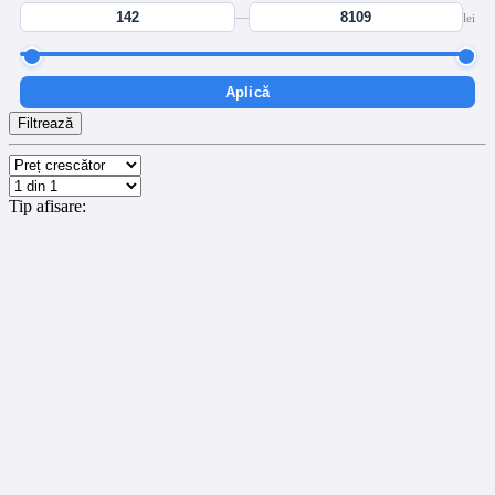
—
lei
Aplică
Filtrează
Tip afisare: