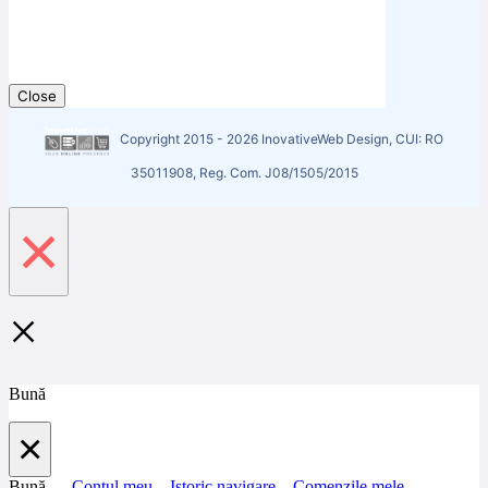
Close
Copyright 2015 - 2026 InovativeWeb Design, CUI: RO
35011908, Reg. Com. J08/1505/2015
×
×
Bună
×
Bună ,
Contul meu
Istoric navigare
Comenzile mele