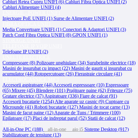
Cabluri Retea Cupru UNIFI (6)
Cabluri Fibra Optica UNIFI (2)
Cabluri Alimentare UNIFI (4)
ENERGIE - POWER UNIFI
Injectoare PoE UNIFI (1)
Surse de Alimentare UNIFI (2)
FIBRA OPTICA UNIFI
Media Convertoare UNIFI (1)
Conectori & Adaptori UNIFI (3)
Patch Cord Fibra Optica UNIFI (8)
GPON UNIFI (1)
STORAGE UNIFI
TELEFONIE IP VOIP UNIFI
Telefoane IP UNIFI (2)
UNELTE ELECTRICE
Compresoare (8)
Polizoare unghiulare (34)
Surubelnite electrice (18)
Masini de insurubat cu impact (22)
Masini de gaurit si insurubat cu
acumulator (44)
Rotopercutoare (26)
Fierastraie circulare (41)
ELECTROCASNICE MICI
Accesorii aspiratoare (44)
Accesorii espressoare (10)
Espressoare
(65)
Mixere (45)
Blendere (101)
Prajitoare paine (62)
Friteuze (75)
Gratare electrice (37)
Aspiratoare (336)
Fiare de calcat (91)
Accesorii bucatarie (1254)
Alte aparate uz casnic (9)
Cuptoare cu
Microunde (41)
Roboti bucatarie (127)
Masini de tocat carne (13)
Masini de facut paine (12)
Aparate de Tuns / Trimmere (100)
Epilatoare (17)
Placi de indreptat parul (52)
Statii de calcat (12)
DESKTOP PC
All-in-One PC (188)
all-in-one
aio i5
Sisteme Desktop (917)
Stabilizatoare de tensiune (13)