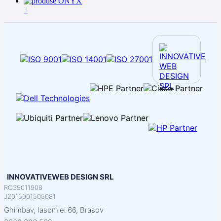
3
INNOVATIVEWEB DESIGN SRL
RO35011908
J2015001505081
Ghimbav, Iasomiei 66, Brașov