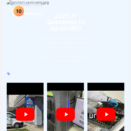
Ani
10
Impreuna
2025 🎉
Sărbătorim 10
ani de URY!
🤝 Mulțumim echipei URY
— oamenii care pun suflet,
muncă și loialitate în tot
ceea ce fac. Fără voi,
nimic din toate acestea nu
ar fi fost posibil.