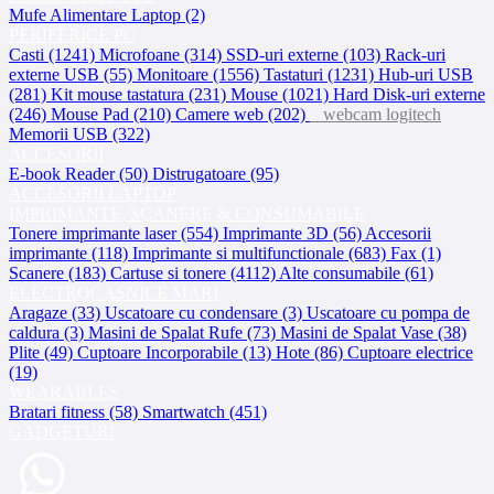
Mufe Alimentare Laptop (2)
PERIFERICE PC
Casti (1241)
Microfoane (314)
SSD-uri externe (103)
Rack-uri
externe USB (55)
Monitoare (1556)
Tastaturi (1231)
Hub-uri USB
(281)
Kit mouse tastatura (231)
Mouse (1021)
Hard Disk-uri externe
(246)
Mouse Pad (210)
Camere web (202)
webcam logitech
Memorii USB (322)
ACCESORII
E-book Reader (50)
Distrugatoare (95)
ACCESORII LAPTOP
IMPRIMANTE, SCANERE & CONSUMABILE
Tonere imprimante laser (554)
Imprimante 3D (56)
Accesorii
imprimante (118)
Imprimante si multifunctionale (683)
Fax (1)
Scanere (183)
Cartuse si tonere (4112)
Alte consumabile (61)
ELECTROCASNICE MARI
Aragaze (33)
Uscatoare cu condensare (3)
Uscatoare cu pompa de
caldura (3)
Masini de Spalat Rufe (73)
Masini de Spalat Vase (38)
Plite (49)
Cuptoare Incorporabile (13)
Hote (86)
Cuptoare electrice
(19)
WEARABLES
Bratari fitness (58)
Smartwatch (451)
GADGETURI