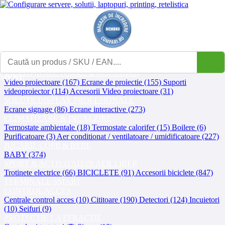
Afisează
Contact
Contul meu
Coșul meu
Asistență IT
Showroom
B2B
Prețuri
B2B pentru compania ta
UPS-URI
UPS (746)
Componente / accesorii UPS (65)
Baterii UPS (60)
BATERII
Incarcatoare baterii (86)
Baterii (509)
Baterii externe (146)
VIDEOPROIECTOARE & ACCESORII
MENU
Video proiectoare (167)
Ecrane de proiectie (155)
Suporti
videoproiector (114)
Accesorii Video proiectoare (31)
SOLUTII DISPLAY PROFESIONALE
Ecrane signage (86)
Ecrane interactive (273)
CLIMATIZARE & INCALZIRE
Termostate ambientale (18)
Termostate calorifer (15)
Boilere (6)
Purificatoare (3)
Aer conditionat / ventilatoare / umidificatoare (227)
JUCARII, COPII & BEBE
BABY (374)
SPORT & ACTIVITATI IN AER LIBER
Trotinete electrice (66)
BICICLETE (91)
Accesorii biciclete (847)
TERMINALE SMART
CONTROL ACCES
Centrale control acces (10)
Cititoare (190)
Detectori (124)
Incuietori
(10)
Seifuri (9)
PROTECTIE LA EFRACTIE