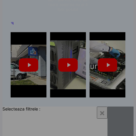
toate acestea nu ar fi
fost posibil.
Selecteaza filtrele :
×