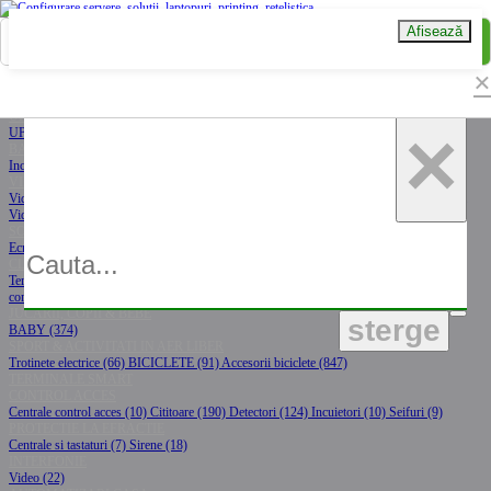
Afisează
MENU
×
Contact
Contul meu
Coșul meu
Asistență IT
Showroom
B2B
Prețuri B2B pentru compania
ta
UPS-URI
×
UPS (746)
Componente / accesorii UPS (65)
Baterii UPS (60)
BATERII
Incarcatoare baterii (86)
Baterii (509)
Baterii externe (146)
VIDEOPROIECTOARE & ACCESORII
Video proiectoare (167)
Ecrane de proiectie (155)
Suporti videoproiector (114)
Accesorii
Video proiectoare (31)
SOLUTII DISPLAY PROFESIONALE
Ecrane signage (86)
Ecrane interactive (273)
CLIMATIZARE & INCALZIRE
Termostate ambientale (18)
Termostate calorifer (15)
Boilere (6)
Purificatoare (3)
Aer
conditionat / ventilatoare / umidificatoare (227)
JUCARII, COPII & BEBE
sterge
BABY (374)
SPORT & ACTIVITATI IN AER LIBER
Trotinete electrice (66)
BICICLETE (91)
Accesorii biciclete (847)
TERMINALE SMART
CONTROL ACCES
Centrale control acces (10)
Cititoare (190)
Detectori (124)
Incuietori (10)
Seifuri (9)
PROTECTIE LA EFRACTIE
Centrale si tastaturi (7)
Sirene (18)
INTERFONIE
Video (22)