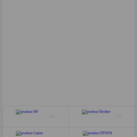
181
129