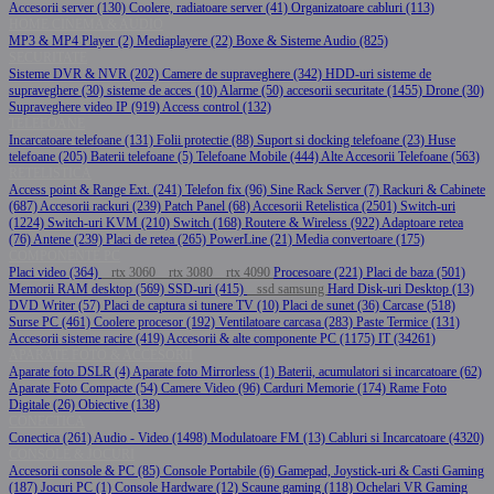
Accesorii server (130)
Coolere, radiatoare server (41)
Organizatoare cabluri (113)
HOME CINEMA & AUDIO
MP3 & MP4 Player (2)
Mediaplayere (22)
Boxe & Sisteme Audio (825)
SECURITATE
Sisteme DVR & NVR (202)
Camere de supraveghere (342)
HDD-uri sisteme de
supraveghere (30)
sisteme de acces (10)
Alarme (50)
accesorii securitate (1455)
Drone (30)
Supraveghere video IP (919)
Access control (132)
TELEFOANE
Incarcatoare telefoane (131)
Folii protectie (88)
Suport si docking telefoane (23)
Huse
telefoane (205)
Baterii telefoane (5)
Telefoane Mobile (444)
Alte Accesorii Telefoane (563)
RETELISTICA
Access point & Range Ext. (241)
Telefon fix (96)
Sine Rack Server (7)
Rackuri & Cabinete
(687)
Accesorii rackuri (239)
Patch Panel (68)
Accesorii Retelistica (2501)
Switch-uri
(1224)
Switch-uri KVM (210)
Switch (168)
Routere & Wireless (922)
Adaptoare retea
(76)
Antene (239)
Placi de retea (265)
PowerLine (21)
Media convertoare (175)
COMPONENTE PC
Placi video (364)
rtx 3060
rtx 3080
rtx 4090
Procesoare (221)
Placi de baza (501)
Memorii RAM desktop (569)
SSD-uri (415)
ssd samsung
Hard Disk-uri Desktop (13)
DVD Writer (57)
Placi de captura si tunere TV (10)
Placi de sunet (36)
Carcase (518)
Surse PC (461)
Coolere procesor (192)
Ventilatoare carcasa (283)
Paste Termice (131)
Accesorii sisteme racire (419)
Accesorii & alte componente PC (1175)
IT (34261)
APARATE FOTO & ACCESORII
Aparate foto DSLR (4)
Aparate foto Mirrorless (1)
Baterii, acumulatori si incarcatoare (62)
Aparate Foto Compacte (54)
Camere Video (96)
Carduri Memorie (174)
Rame Foto
Digitale (26)
Obiective (138)
CONECTICA
Conectica (261)
Audio - Video (1498)
Modulatoare FM (13)
Cabluri si Incarcatoare (4320)
CONSOLE & JOCURI
Accesorii console & PC (85)
Console Portabile (6)
Gamepad, Joystick-uri & Casti Gaming
(187)
Jocuri PC (1)
Console Hardware (12)
Scaune gaming (118)
Ochelari VR Gaming