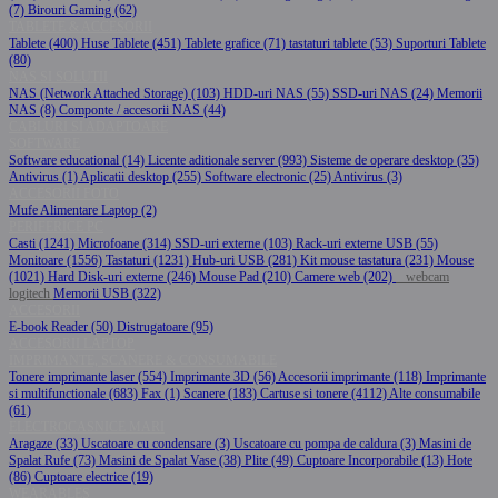
(7)
Birouri Gaming (62)
TABLETE & ACCESORII
Tablete (400)
Huse Tablete (451)
Tablete grafice (71)
tastaturi tablete (53)
Suporturi Tablete
(80)
NAS SI SOLUTII
NAS (Network Attached Storage) (103)
HDD-uri NAS (55)
SSD-uri NAS (24)
Memorii
NAS (8)
Componte / accesorii NAS (44)
CABLURI SI ADAPTOARE
SOFTWARE
Software educational (14)
Licente aditionale server (993)
Sisteme de operare desktop (35)
Antivirus (1)
Aplicatii desktop (255)
Software electronic (25)
Antivirus (3)
ACCESORII FOTO
Mufe Alimentare Laptop (2)
PERIFERICE PC
Casti (1241)
Microfoane (314)
SSD-uri externe (103)
Rack-uri externe USB (55)
Monitoare (1556)
Tastaturi (1231)
Hub-uri USB (281)
Kit mouse tastatura (231)
Mouse
(1021)
Hard Disk-uri externe (246)
Mouse Pad (210)
Camere web (202)
webcam
logitech
Memorii USB (322)
ACCESORII
E-book Reader (50)
Distrugatoare (95)
ACCESORII LAPTOP
IMPRIMANTE, SCANERE & CONSUMABILE
Tonere imprimante laser (554)
Imprimante 3D (56)
Accesorii imprimante (118)
Imprimante
si multifunctionale (683)
Fax (1)
Scanere (183)
Cartuse si tonere (4112)
Alte consumabile
(61)
ELECTROCASNICE MARI
Aragaze (33)
Uscatoare cu condensare (3)
Uscatoare cu pompa de caldura (3)
Masini de
Spalat Rufe (73)
Masini de Spalat Vase (38)
Plite (49)
Cuptoare Incorporabile (13)
Hote
(86)
Cuptoare electrice (19)
WEARABLES