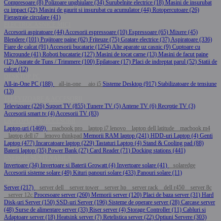
Compresoare (8)
Polizoare unghiulare (34)
Surubelnite electrice (18)
Masini de insurubat
cu impact (22)
Masini de gaurit si insurubat cu acumulator (44)
Rotopercutoare (26)
Fierastraie circulare (41)
ELECTROCASNICE MICI
Accesorii aspiratoare (44)
Accesorii espressoare (10)
Espressoare (65)
Mixere (45)
Blendere (101)
Prajitoare paine (62)
Friteuze (75)
Gratare electrice (37)
Aspiratoare (336)
Fiare de calcat (91)
Accesorii bucatarie (1254)
Alte aparate uz casnic (9)
Cuptoare cu
Microunde (41)
Roboti bucatarie (127)
Masini de tocat carne (13)
Masini de facut paine
(12)
Aparate de Tuns / Trimmere (100)
Epilatoare (17)
Placi de indreptat parul (52)
Statii de
calcat (12)
DESKTOP PC
All-in-One PC (188)
all-in-one
aio i5
Sisteme Desktop (917)
Stabilizatoare de tensiune
(13)
TELEVIZOARE & ACCESORII
Televizoare (226)
Suport TV (855)
Tunere TV (5)
Antene TV (6)
Receptie TV (3)
Accesorii smart tv (4)
Accesorii TV (83)
LAPTOPURI & ACCESORII
Laptop-uri (1469)
macbook pro
laptop i7 lenovo
laptop dell latitude
macbook m4
laptop dell i7
lenovo thinkpad
Memorii RAM laptop (241)
HDD-uri Laptop (4)
Genti
Laptop (477)
Incarcatoare laptop (229)
Tastaturi Laptop (4)
Stand & Cooling pad (88)
Baterii laptop (35)
Power Bank (27)
Card Reader (71)
Docking stations (441)
ENERGIE SUSTENABILA
Invertoare (34)
Invertoare si Baterii Growatt (4)
Invertoare solare (41)
solaredge
Accesorii sisteme solare (49)
Kituri panouri solare (433)
Panouri solare (11)
SERVERE
Server (217)
server dell
server tower
server hp
server rack
dell r450
server 8c
server 12c
Procesoare server (260)
Memorii server (120)
Placi de baza server (31)
Hard
Disk-uri Server (150)
SSD-uri Server (196)
Sisteme de operare server (28)
Carcase server
(48)
Surse de alimentare server (33)
Riser server (4)
Storage Controller (11)
Cabluri si
Adaptoare server (18)
Heatsink server (7)
Retelistica server (22)
Optiuni Servere (303)