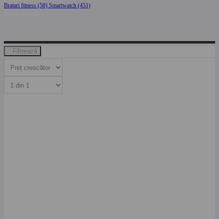
Bratari fitness (58)
Smartwatch (451)
GADGETURI
Filtrează