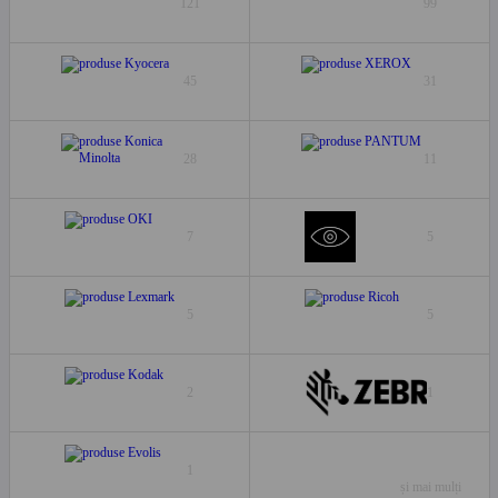
121
99
45
31
28
11
7
5
5
5
2
1
1
și mai mulți