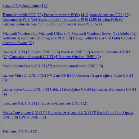
AUTOMATIZARI CASA
Senzori (16)
Smart home (185)
SISTEME POS SI ACCESORII
Terminale mobile POS (23)
Puncte de vanzare POS (14)
Aparate de etichetat POS (13)
Consumabile POS (56)
Accesorii POS (438)
Licente POS (329)
Monitor POS (9)
Cititoare coduri de bare POS (1889)
Imprimante termice POS (521)
LICENTE
Microsoft Windows (5)
Microsoft Office (57)
Microsoft Windows Server (12)
Adobe (42)
Antivirus si securitate (96)
Programe PDF (19)
Design, arhitectura si CAD (44)
Utilitare si
diverse software (32)
RETELISTICA UNIFI
Routere UNIFI (7)
Switch UNIFI (16)
Wireless UNIFI (2)
Accesorii retelistica UNIFI
(19)
Conectica si Accesorii UNIFI (4)
Routere Wireless UNIFI (9)
CONTROL ACCES UNIFI
Module control acces UNIFI (27)
Accesorii control acces UNIFI (9)
SUPRAVEGHERE VIDEO UNIFI
Camere Video IP UNIFI (33)
NVR-uri UNIFI (4)
Accesorii Supraveghere Video UNIFI
(8)
CABLURI UNIFI
Cabluri Retea Cupru UNIFI (6)
Cabluri Fibra Optica UNIFI (2)
Cabluri Alimentare UNIFI
(4)
ENERGIE - POWER UNIFI
Injectoare PoE UNIFI (1)
Surse de Alimentare UNIFI (2)
FIBRA OPTICA UNIFI
Media Convertoare UNIFI (1)
Conectori & Adaptori UNIFI (3)
Patch Cord Fibra Optica
UNIFI (8)
GPON UNIFI (1)
STORAGE UNIFI
TELEFONIE IP VOIP UNIFI
Telefoane IP UNIFI (2)
UNELTE ELECTRICE