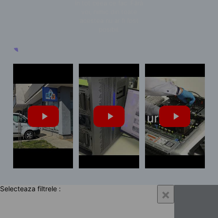
în tot ceea ce fac. Fără
voi, nimic din toate
acestea nu ar fi fost
posibil.
Selecteaza filtrele :
×