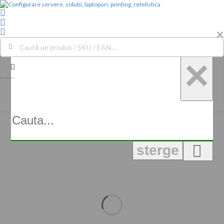
×
Filtrează
×
MENU
sterge