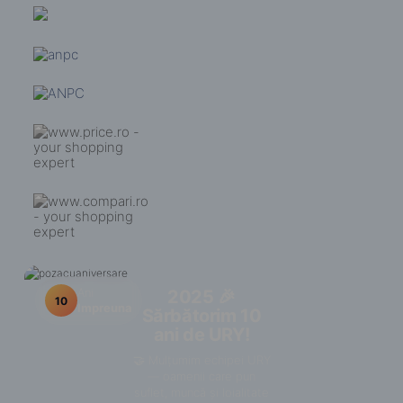
Ani
2025 🎉
10
Impreuna
Sărbătorim 10
ani de URY!
🤝 Mulțumim echipei URY
— oamenii care pun
suflet, muncă și loialitate