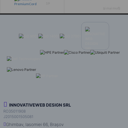
19
și mai mulți
INNOVATIVEWEB DESIGN SRL
RO35011908
J2015001505081
Ghimbav, Iasomiei 66, Brașov