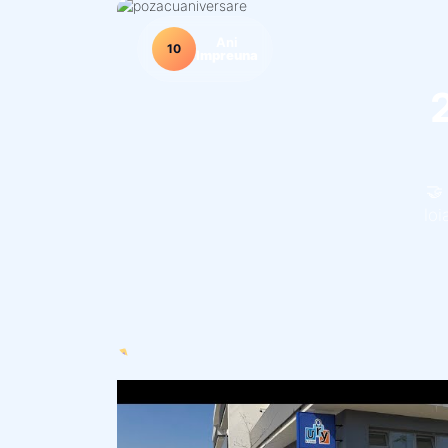
Ani
10
Impreuna
🤝
loi