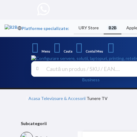
URY Store
B2B
Appl
Platforme specializate:
Menu
Cauta
Contul Meu
Business
Acasa
Televizoare & Accesorii
Tunere TV
Subcategorii