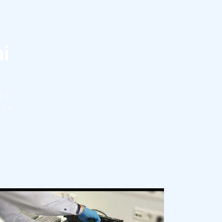
i
 și
a nu