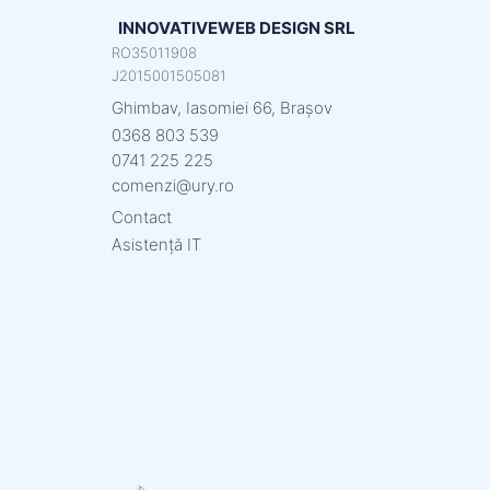
INNOVATIVEWEB DESIGN SRL
RO35011908
J2015001505081
Ghimbav, Iasomiei 66, Brașov
0368 803 539
0741 225 225
comenzi@ury.ro
Contact
Asistență IT