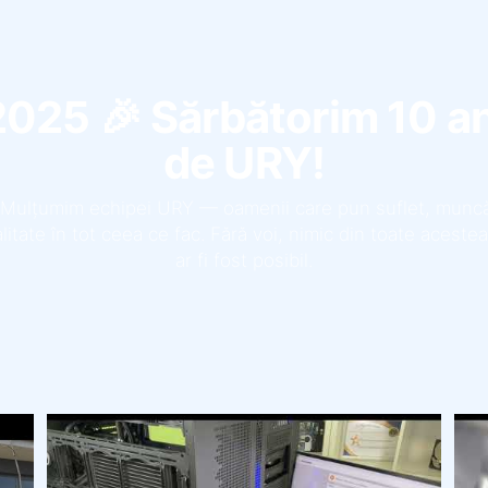
2025 🎉 Sărbătorim 10 an
de URY!
 Mulțumim echipei URY — oamenii care pun suflet, muncă
alitate în tot ceea ce fac. Fără voi, nimic din toate aceste
ar fi fost posibil.