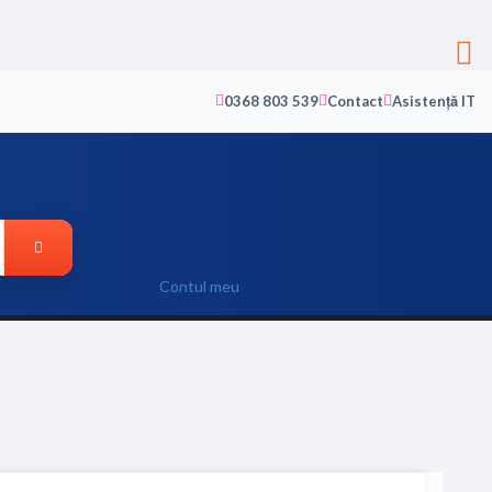
0368 803 539
Contact
Asistență IT
Contul meu