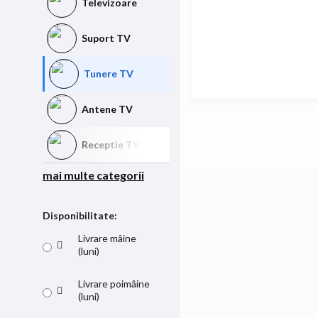
Televizoare
Suport TV
Tunere TV
Antene TV
Receptie TV
mai multe categorii
Disponibilitate:
Livrare mâine
(luni)
Livrare poimâine
(luni)