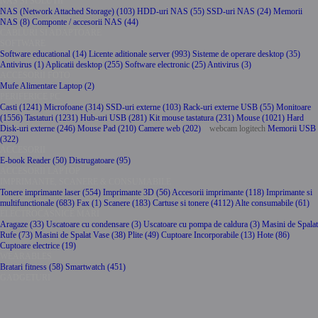
NAS SI SOLUTII
NAS (Network Attached Storage) (103)
HDD-uri NAS (55)
SSD-uri NAS (24)
Memorii
NAS (8)
Componte / accesorii NAS (44)
CABLURI SI ADAPTOARE
SOFTWARE
Software educational (14)
Licente aditionale server (993)
Sisteme de operare desktop (35)
Antivirus (1)
Aplicatii desktop (255)
Software electronic (25)
Antivirus (3)
ACCESORII FOTO
Mufe Alimentare Laptop (2)
PERIFERICE PC
Casti (1241)
Microfoane (314)
SSD-uri externe (103)
Rack-uri externe USB (55)
Monitoare
(1556)
Tastaturi (1231)
Hub-uri USB (281)
Kit mouse tastatura (231)
Mouse (1021)
Hard
Disk-uri externe (246)
Mouse Pad (210)
Camere web (202)
webcam logitech
Memorii USB
(322)
ACCESORII
E-book Reader (50)
Distrugatoare (95)
ACCESORII LAPTOP
IMPRIMANTE, SCANERE & CONSUMABILE
Tonere imprimante laser (554)
Imprimante 3D (56)
Accesorii imprimante (118)
Imprimante si
multifunctionale (683)
Fax (1)
Scanere (183)
Cartuse si tonere (4112)
Alte consumabile (61)
ELECTROCASNICE MARI
Aragaze (33)
Uscatoare cu condensare (3)
Uscatoare cu pompa de caldura (3)
Masini de Spalat
Rufe (73)
Masini de Spalat Vase (38)
Plite (49)
Cuptoare Incorporabile (13)
Hote (86)
Cuptoare electrice (19)
WEARABLES
Bratari fitness (58)
Smartwatch (451)
GADGETURI