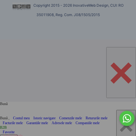
Copyright 2015 - 2026 InovativeWeb Design, CUI: RO
35011908, Reg. Com. J08/1505/2015
×
Bună
×
Bună ,
Contul meu
Istoric navigare
Comenzile mele
Retururile mele
Facturile mele
Garantiile mele
Adresele mele
Companiile mele
B2B
Favorite
Aplica filtrele