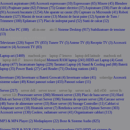
Accesorii aspiratoare (44)
Accesorii espressoare (10)
Espressoare (65)
Mixere (45)
Blendere
(101)
Prajitoare paine (62)
Friteuze (75)
Gratare electrice (37)
Aspiratoare (336)
Fiare de calcat
(91)
Accesorii bucatarie (1254)
Alte aparate uz casnic (9)
Cuptoare cu Microunde (41)
Roboti
bucatarie (127)
Masini de tocat carne (13)
Masini de facut paine (12)
Aparate de Tuns /
Trimmere (100)
Epilatoare (17)
Placi de indreptat parul (52)
Statii de calcat (12)
DESKTOP PC
All-in-One PC (188)
all-in-one
aio i5
Sisteme Desktop (917)
Stabilizatoare de tensiune
(13)
TELEVIZOARE & ACCESORII
Televizoare (226)
Suport TV (855)
Tunere TV (5)
Antene TV (6)
Receptie TV (3)
Accesorii
smart tv (4)
Accesorii TV (83)
LAPTOPURI & ACCESORII
Laptop-uri (1469)
macbook pro
laptop i7 lenovo
laptop dell latitude
macbook m4
laptop dell i7
lenovo thinkpad
Memorii RAM laptop (241)
HDD-uri Laptop (4)
Genti
Laptop (477)
Incarcatoare laptop (229)
Tastaturi Laptop (4)
Stand & Cooling pad (88)
Baterii
laptop (35)
Power Bank (27)
Card Reader (71)
Docking stations (441)
ENERGIE SUSTENABILA
Invertoare (34)
Invertoare si Baterii Growatt (4)
Invertoare solare (41)
solaredge
Accesorii
sisteme solare (49)
Kituri panouri solare (433)
Panouri solare (11)
SERVERE
Server (217)
server dell
server tower
server hp
server rack
dell r450
server 8c
server 12c
Procesoare server (260)
Memorii server (120)
Placi de baza server (31)
Hard
Disk-uri Server (150)
SSD-uri Server (196)
Sisteme de operare server (28)
Carcase server
(48)
Surse de alimentare server (33)
Riser server (4)
Storage Controller (11)
Cabluri si
Adaptoare server (18)
Heatsink server (7)
Retelistica server (22)
Optiuni Servere (303)
Accesorii server (130)
Coolere, radiatoare server (41)
Organizatoare cabluri (113)
HOME CINEMA & AUDIO
MP3 & MP4 Player (2)
Mediaplayere (22)
Boxe & Sisteme Audio (825)
SECURITATE
Sisteme DVR & NVR (202)
Camere de supraveghere (342)
HDD-uri sisteme de