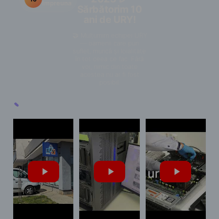
Impreuna
Sărbătorim 10
ani de URY!
🤝 Mulțumim echipei URY
— oamenii care pun
suflet, muncă și loialitate
în tot ceea ce fac. Fără
voi, nimic din toate
acestea nu ar fi fost
posibil.