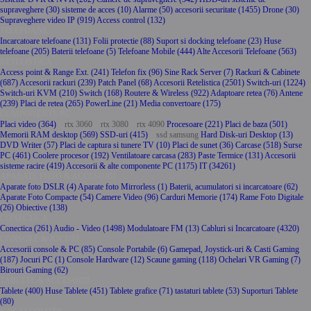
supraveghere (30)
sisteme de acces (10)
Alarme (50)
accesorii securitate (1455)
Drone (30)
Supraveghere video IP (919)
Access control (132)
TELEFOANE
Incarcatoare telefoane (131)
Folii protectie (88)
Suport si docking telefoane (23)
Huse
telefoane (205)
Baterii telefoane (5)
Telefoane Mobile (444)
Alte Accesorii Telefoane (563)
RETELISTICA
Access point & Range Ext. (241)
Telefon fix (96)
Sine Rack Server (7)
Rackuri & Cabinete
(687)
Accesorii rackuri (239)
Patch Panel (68)
Accesorii Retelistica (2501)
Switch-uri (1224)
Switch-uri KVM (210)
Switch (168)
Routere & Wireless (922)
Adaptoare retea (76)
Antene
(239)
Placi de retea (265)
PowerLine (21)
Media convertoare (175)
COMPONENTE PC
Placi video (364)
rtx 3060
rtx 3080
rtx 4090
Procesoare (221)
Placi de baza (501)
Memorii RAM desktop (569)
SSD-uri (415)
ssd samsung
Hard Disk-uri Desktop (13)
DVD Writer (57)
Placi de captura si tunere TV (10)
Placi de sunet (36)
Carcase (518)
Surse
PC (461)
Coolere procesor (192)
Ventilatoare carcasa (283)
Paste Termice (131)
Accesorii
sisteme racire (419)
Accesorii & alte componente PC (1175)
IT (34261)
APARATE FOTO & ACCESORII
Aparate foto DSLR (4)
Aparate foto Mirrorless (1)
Baterii, acumulatori si incarcatoare (62)
Aparate Foto Compacte (54)
Camere Video (96)
Carduri Memorie (174)
Rame Foto Digitale
(26)
Obiective (138)
CONECTICA
Conectica (261)
Audio - Video (1498)
Modulatoare FM (13)
Cabluri si Incarcatoare (4320)
CONSOLE & JOCURI
Accesorii console & PC (85)
Console Portabile (6)
Gamepad, Joystick-uri & Casti Gaming
(187)
Jocuri PC (1)
Console Hardware (12)
Scaune gaming (118)
Ochelari VR Gaming (7)
Birouri Gaming (62)
TABLETE & ACCESORII
Tablete (400)
Huse Tablete (451)
Tablete grafice (71)
tastaturi tablete (53)
Suporturi Tablete
(80)