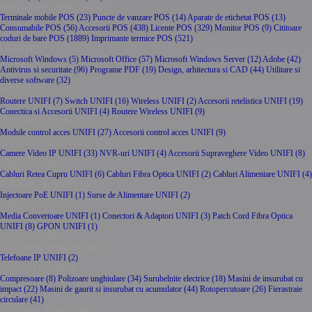
SISTEME POS SI ACCESORII
Terminale mobile POS (23)
Puncte de vanzare POS (14)
Aparate de etichetat POS (13)
Consumabile POS (56)
Accesorii POS (438)
Licente POS (329)
Monitor POS (9)
Cititoare
coduri de bare POS (1889)
Imprimante termice POS (521)
LICENTE
Microsoft Windows (5)
Microsoft Office (57)
Microsoft Windows Server (12)
Adobe (42)
Antivirus si securitate (96)
Programe PDF (19)
Design, arhitectura si CAD (44)
Utilitare si
diverse software (32)
RETELISTICA UNIFI
Routere UNIFI (7)
Switch UNIFI (16)
Wireless UNIFI (2)
Accesorii retelistica UNIFI (19)
Conectica si Accesorii UNIFI (4)
Routere Wireless UNIFI (9)
CONTROL ACCES UNIFI
Module control acces UNIFI (27)
Accesorii control acces UNIFI (9)
SUPRAVEGHERE VIDEO UNIFI
Camere Video IP UNIFI (33)
NVR-uri UNIFI (4)
Accesorii Supraveghere Video UNIFI (8)
CABLURI UNIFI
Cabluri Retea Cupru UNIFI (6)
Cabluri Fibra Optica UNIFI (2)
Cabluri Alimentare UNIFI (4)
ENERGIE - POWER UNIFI
Injectoare PoE UNIFI (1)
Surse de Alimentare UNIFI (2)
FIBRA OPTICA UNIFI
Media Convertoare UNIFI (1)
Conectori & Adaptori UNIFI (3)
Patch Cord Fibra Optica
UNIFI (8)
GPON UNIFI (1)
STORAGE UNIFI
TELEFONIE IP VOIP UNIFI
Telefoane IP UNIFI (2)
UNELTE ELECTRICE
Compresoare (8)
Polizoare unghiulare (34)
Surubelnite electrice (18)
Masini de insurubat cu
impact (22)
Masini de gaurit si insurubat cu acumulator (44)
Rotopercutoare (26)
Fierastraie
circulare (41)
ELECTROCASNICE MICI