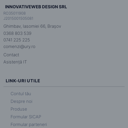
INNOVATIVEWEB DESIGN SRL
RO35011908
J2015001505081
Ghimbav, Iasomiei 66, Brașov
0368 803 539
0741 225 225
comenzi@ury.ro
Contact
Asistență IT
LINK-URI UTILE
Contul tău
Despre noi
Produse
Formular SICAP
Formular parteneri