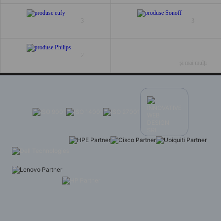
3
3
2
și mai mulți