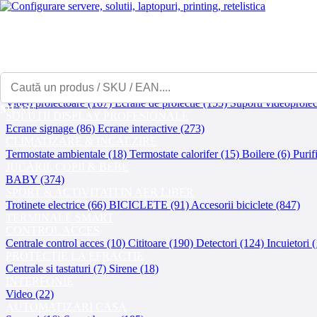
Afisează
Contact
Contul meu
Coșul meu
Asistență IT
Showroom
B2B
Prețuri
UPS-URI
UPS (746)
Componente / accesorii UPS (65)
Baterii UPS (60)
BATERII
Incarcatoare baterii (86)
Baterii (509)
Baterii externe (146)
VIDEOPROIECTOARE & ACCESORII
Video proiectoare (167)
Ecrane de proiectie (155)
Suporti videoproiec
MENU
SOLUTII DISPLAY PROFESIONALE
Ecrane signage (86)
Ecrane interactive (273)
CLIMATIZARE & INCALZIRE
Termostate ambientale (18)
Termostate calorifer (15)
Boilere (6)
Purif
JUCARII, COPII & BEBE
BABY (374)
SPORT & ACTIVITATI IN AER LIBER
Trotinete electrice (66)
BICICLETE (91)
Accesorii biciclete (847)
TERMINALE SMART
CONTROL ACCES
Centrale control acces (10)
Cititoare (190)
Detectori (124)
Incuietori 
PROTECTIE LA EFRACTIE
Centrale si tastaturi (7)
Sirene (18)
INTERFONIE
Video (22)
AUTOMATIZARI CASA