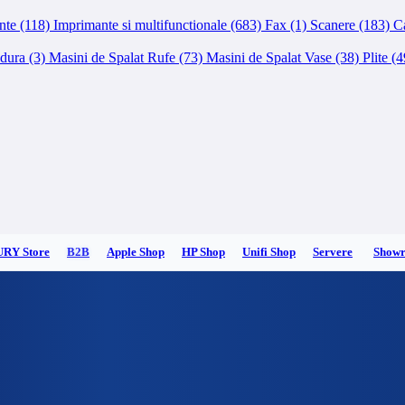
nte (118)
Imprimante si multifunctionale (683)
Fax (1)
Scanere (183)
Ca
dura (3)
Masini de Spalat Rufe (73)
Masini de Spalat Vase (38)
Plite (
URY Store
B2B
Apple Shop
HP Shop
Unifi Shop
Servere
Show