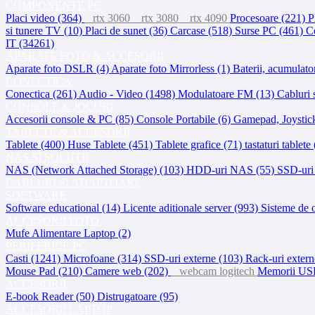
COMPONENTE PC
Placi video (364)
rtx 3060
rtx 3080
rtx 4090
Procesoare (221)
P
si tunere TV (10)
Placi de sunet (36)
Carcase (518)
Surse PC (461)
C
IT (34261)
APARATE FOTO & ACCESORII
Aparate foto DSLR (4)
Aparate foto Mirrorless (1)
Baterii, acumulator
CONECTICA
Conectica (261)
Audio - Video (1498)
Modulatoare FM (13)
Cabluri 
CONSOLE & JOCURI
Accesorii console & PC (85)
Console Portabile (6)
Gamepad, Joystic
TABLETE & ACCESORII
Tablete (400)
Huse Tablete (451)
Tablete grafice (71)
tastaturi tablete
NAS SI SOLUTII
NAS (Network Attached Storage) (103)
HDD-uri NAS (55)
SSD-uri
CABLURI SI ADAPTOARE
SOFTWARE
Software educational (14)
Licente aditionale server (993)
Sisteme de 
ACCESORII FOTO
Mufe Alimentare Laptop (2)
PERIFERICE PC
Casti (1241)
Microfoane (314)
SSD-uri externe (103)
Rack-uri exter
Mouse Pad (210)
Camere web (202)
webcam logitech
Memorii US
ACCESORII
E-book Reader (50)
Distrugatoare (95)
ACCESORII LAPTOP