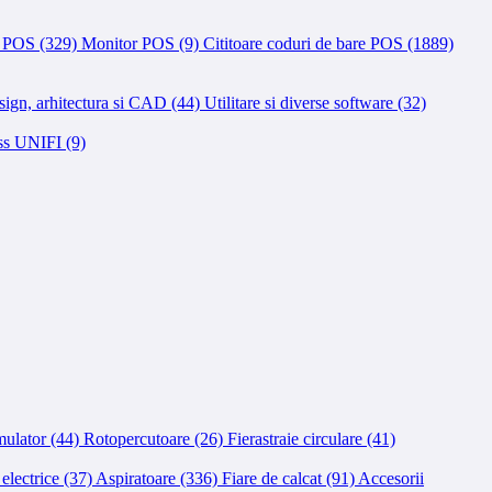
e POS (329)
Monitor POS (9)
Cititoare coduri de bare POS (1889)
ign, arhitectura si CAD (44)
Utilitare si diverse software (32)
ss UNIFI (9)
mulator (44)
Rotopercutoare (26)
Fierastraie circulare (41)
 electrice (37)
Aspiratoare (336)
Fiare de calcat (91)
Accesorii