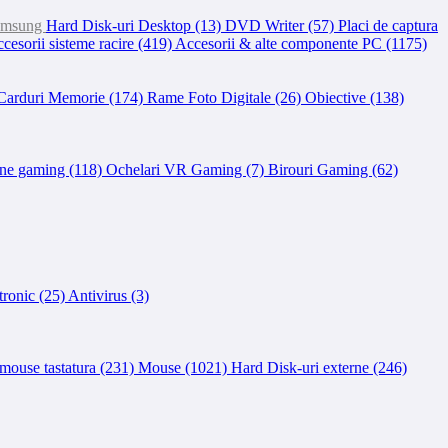
amsung
Hard Disk-uri Desktop (13)
DVD Writer (57)
Placi de captura
cesorii sisteme racire (419)
Accesorii & alte componente PC (1175)
Carduri Memorie (174)
Rame Foto Digitale (26)
Obiective (138)
ne gaming (118)
Ochelari VR Gaming (7)
Birouri Gaming (62)
tronic (25)
Antivirus (3)
 mouse tastatura (231)
Mouse (1021)
Hard Disk-uri externe (246)