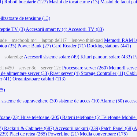
1)
Roboti bucatarie (127)
Masini de tocat carne (13)
Masini de facut pa
ilizatoare de tensiune (13)
eptie TV (3)
Accesorii smart tv (4)
Accesorii TV (83)
tude
macbook m4
laptop dell i7
lenovo thinkpad
Memorii RAM la
aptop (35)
Power Bank (27)
Card Reader (71)
Docking stations (441)
)
solaredge
Accesorii sisteme solare (49)
Kituri panouri solare (433)
Pa
ll r450
server 8c
server 12c
Procesoare server (260)
Memorii serve
 de alimentare server (33)
Riser server (4)
Storage Controller (11)
Cablu
er (41)
Organizatoare cabluri (113)
25)
sisteme de supraveghere (30)
sisteme de acces (10)
Alarme (50)
acceso
efoane (23)
Huse telefoane (205)
Baterii telefoane (5)
Telefoane Mobile
7)
Rackuri & Cabinete (687)
Accesorii rackuri (239)
Patch Panel (68)
A
(239)
Placi de retea (265)
PowerLine (21)
Media convertoare (175)