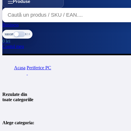
Produse
Business
SHOP
1
2.0
0
lei
Contul meu
Acasa
Periferice PC
Rezulate din
toate categoriile
Alege categoria: