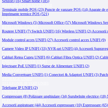
Senzori (16)
Smart home (185)
SISTEME POS SI ACCESORII
Terminale mobile POS (23)
Puncte de vanzare POS (14)
Aparate de e
Imprimante termice POS (521)
LICENTE
Microsoft Windows (5)
Microsoft Office (57)
Microsoft Windows Ser
RETELISTICA UNIFI
Routere UNIFI (7)
Switch UNIFI (16)
Wireless UNIFI (2)
Accesorii 
CONTROL ACCES UNIFI
Module control acces UNIFI (27)
Accesorii control acces UNIFI (9)
SUPRAVEGHERE VIDEO UNIFI
Camere Video IP UNIFI (33)
NVR-uri UNIFI (4)
Accesorii Suprave
CABLURI UNIFI
Cabluri Retea Cupru UNIFI (6)
Cabluri Fibra Optica UNIFI (2)
Cabl
ENERGIE - POWER UNIFI
Injectoare PoE UNIFI (1)
Surse de Alimentare UNIFI (2)
FIBRA OPTICA UNIFI
Media Convertoare UNIFI (1)
Conectori & Adaptori UNIFI (3)
Patch
STORAGE UNIFI
TELEFONIE IP VOIP UNIFI
Telefoane IP UNIFI (2)
UNELTE ELECTRICE
Compresoare (8)
Polizoare unghiulare (34)
Surubelnite electrice (18)
ELECTROCASNICE MICI
Accesorii aspiratoare (44)
Accesorii espressoare (10)
Espressoare (65