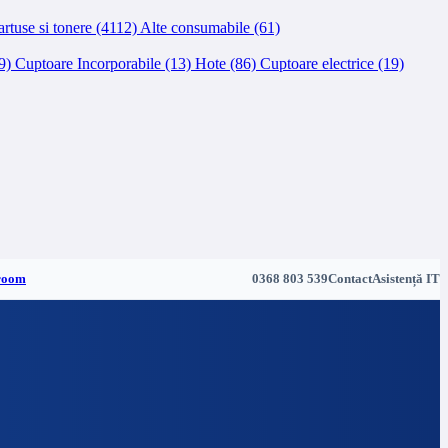
rtuse si tonere (4112)
Alte consumabile (61)
49)
Cuptoare Incorporabile (13)
Hote (86)
Cuptoare electrice (19)
room
0368 803 539
Contact
Asistență IT