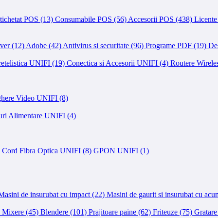
tichetat POS (13)
Consumabile POS (56)
Accesorii POS (438)
Licent
ver (12)
Adobe (42)
Antivirus si securitate (96)
Programe PDF (19)
Des
retelistica UNIFI (19)
Conectica si Accesorii UNIFI (4)
Routere Wirele
ghere Video UNIFI (8)
uri Alimentare UNIFI (4)
 Cord Fibra Optica UNIFI (8)
GPON UNIFI (1)
Masini de insurubat cu impact (22)
Masini de gaurit si insurubat cu acu
)
Mixere (45)
Blendere (101)
Prajitoare paine (62)
Friteuze (75)
Gratare