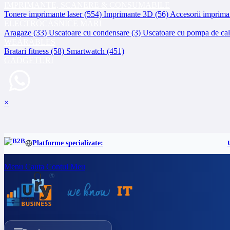
IMPRIMANTE, SCANERE & CONSUMABILE
Tonere imprimante laser (554)
Imprimante 3D (56)
Accesorii imprima
ELECTROCASNICE MARI
Aragaze (33)
Uscatoare cu condensare (3)
Uscatoare cu pompa de cal
WEARABLES
Bratari fitness (58)
Smartwatch (451)
GADGETURI
×
Platforme specializate:
Menu
Cauta
Contul Meu