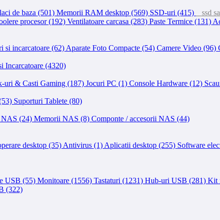
laci de baza (501)
Memorii RAM desktop (569)
SSD-uri (415)
ssd s
oolere procesor (192)
Ventilatoare carcasa (283)
Paste Termice (131)
Ac
i si incarcatoare (62)
Aparate Foto Compacte (54)
Camere Video (96)
si Incarcatoare (4320)
k-uri & Casti Gaming (187)
Jocuri PC (1)
Console Hardware (12)
Scau
 (53)
Suporturi Tablete (80)
 NAS (24)
Memorii NAS (8)
Componte / accesorii NAS (44)
operare desktop (35)
Antivirus (1)
Aplicatii desktop (255)
Software elec
ne USB (55)
Monitoare (1556)
Tastaturi (1231)
Hub-uri USB (281)
Kit
B (322)