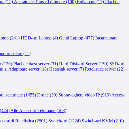
ine (12)
Aparate de Tuns / Trimmere (100)
Epilatoare (17)
Placi de
ptop (241)
HDD-uri Laptop (4)
Genti Laptop (477)
Incarcatoare
nouri solare (11)
r (120)
Placi de baza server (31)
Hard Disk-uri Server (150)
SSD-uri
ri si Adaptoare server (18)
Heatsink server (7)
Retelistica server (22)
rii securitate (1455)
Drone (30)
Supraveghere video IP (919)
Access
 (444)
Alte Accesorii Telefoane (563)
ccesorii Retelistica (2501)
Switch-uri (1224)
Switch-uri KVM (210)