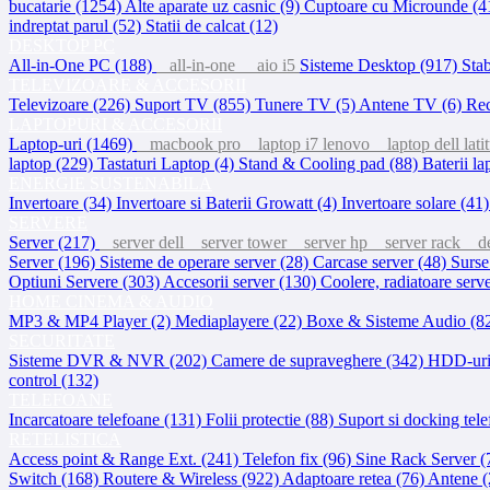
bucatarie (1254)
Alte aparate uz casnic (9)
Cuptoare cu Microunde (4
indreptat parul (52)
Statii de calcat (12)
DESKTOP PC
All-in-One PC (188)
all-in-one
aio i5
Sisteme Desktop (917)
Stab
TELEVIZOARE & ACCESORII
Televizoare (226)
Suport TV (855)
Tunere TV (5)
Antene TV (6)
Rec
LAPTOPURI & ACCESORII
Laptop-uri (1469)
macbook pro
laptop i7 lenovo
laptop dell lati
laptop (229)
Tastaturi Laptop (4)
Stand & Cooling pad (88)
Baterii l
ENERGIE SUSTENABILA
Invertoare (34)
Invertoare si Baterii Growatt (4)
Invertoare solare (41
SERVERE
Server (217)
server dell
server tower
server hp
server rack
de
Server (196)
Sisteme de operare server (28)
Carcase server (48)
Surse
Optiuni Servere (303)
Accesorii server (130)
Coolere, radiatoare serv
HOME CINEMA & AUDIO
MP3 & MP4 Player (2)
Mediaplayere (22)
Boxe & Sisteme Audio (8
SECURITATE
Sisteme DVR & NVR (202)
Camere de supraveghere (342)
HDD-uri 
control (132)
TELEFOANE
Incarcatoare telefoane (131)
Folii protectie (88)
Suport si docking tel
RETELISTICA
Access point & Range Ext. (241)
Telefon fix (96)
Sine Rack Server (
Switch (168)
Routere & Wireless (922)
Adaptoare retea (76)
Antene 