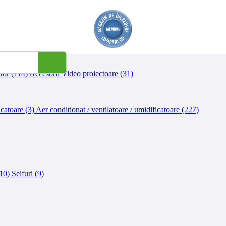
 B2B pentru compania ta
tor (114)
Accesorii Video proiectoare (31)
icatoare (3)
Aer conditionat / ventilatoare / umidificatoare (227)
(10)
Seifuri (9)