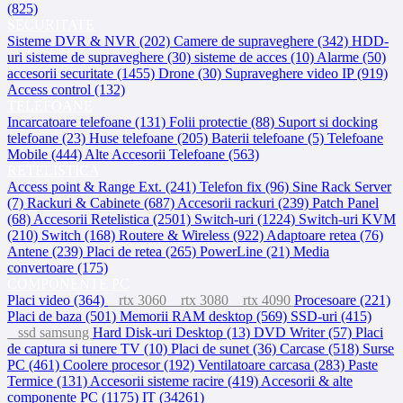
(825)
SECURITATE
Sisteme DVR & NVR (202)
Camere de supraveghere (342)
HDD-
uri sisteme de supraveghere (30)
sisteme de acces (10)
Alarme (50)
accesorii securitate (1455)
Drone (30)
Supraveghere video IP (919)
Access control (132)
TELEFOANE
Incarcatoare telefoane (131)
Folii protectie (88)
Suport si docking
telefoane (23)
Huse telefoane (205)
Baterii telefoane (5)
Telefoane
Mobile (444)
Alte Accesorii Telefoane (563)
RETELISTICA
Access point & Range Ext. (241)
Telefon fix (96)
Sine Rack Server
(7)
Rackuri & Cabinete (687)
Accesorii rackuri (239)
Patch Panel
(68)
Accesorii Retelistica (2501)
Switch-uri (1224)
Switch-uri KVM
(210)
Switch (168)
Routere & Wireless (922)
Adaptoare retea (76)
Antene (239)
Placi de retea (265)
PowerLine (21)
Media
convertoare (175)
COMPONENTE PC
Placi video (364)
rtx 3060
rtx 3080
rtx 4090
Procesoare (221)
Placi de baza (501)
Memorii RAM desktop (569)
SSD-uri (415)
ssd samsung
Hard Disk-uri Desktop (13)
DVD Writer (57)
Placi
de captura si tunere TV (10)
Placi de sunet (36)
Carcase (518)
Surse
PC (461)
Coolere procesor (192)
Ventilatoare carcasa (283)
Paste
Termice (131)
Accesorii sisteme racire (419)
Accesorii & alte
componente PC (1175)
IT (34261)