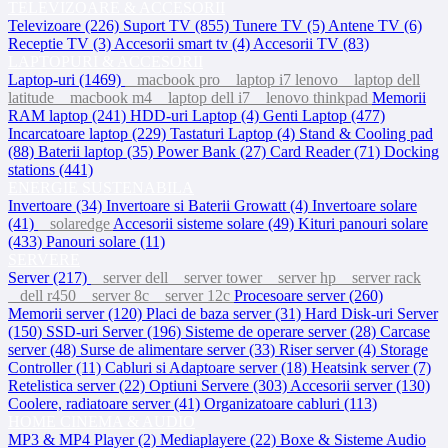
TELEVIZOARE & ACCESORII
Televizoare (226)
Suport TV (855)
Tunere TV (5)
Antene TV (6)
Receptie TV (3)
Accesorii smart tv (4)
Accesorii TV (83)
LAPTOPURI & ACCESORII
Laptop-uri (1469)
macbook pro
laptop i7 lenovo
laptop dell
latitude
macbook m4
laptop dell i7
lenovo thinkpad
Memorii
RAM laptop (241)
HDD-uri Laptop (4)
Genti Laptop (477)
Incarcatoare laptop (229)
Tastaturi Laptop (4)
Stand & Cooling pad
(88)
Baterii laptop (35)
Power Bank (27)
Card Reader (71)
Docking
stations (441)
ENERGIE SUSTENABILA
Invertoare (34)
Invertoare si Baterii Growatt (4)
Invertoare solare
(41)
solaredge
Accesorii sisteme solare (49)
Kituri panouri solare
(433)
Panouri solare (11)
SERVERE
Server (217)
server dell
server tower
server hp
server rack
dell r450
server 8c
server 12c
Procesoare server (260)
Memorii server (120)
Placi de baza server (31)
Hard Disk-uri Server
(150)
SSD-uri Server (196)
Sisteme de operare server (28)
Carcase
server (48)
Surse de alimentare server (33)
Riser server (4)
Storage
Controller (11)
Cabluri si Adaptoare server (18)
Heatsink server (7)
Retelistica server (22)
Optiuni Servere (303)
Accesorii server (130)
Coolere, radiatoare server (41)
Organizatoare cabluri (113)
HOME CINEMA & AUDIO
MP3 & MP4 Player (2)
Mediaplayere (22)
Boxe & Sisteme Audio