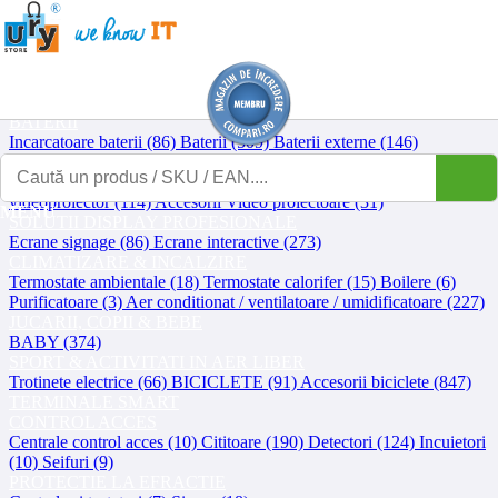
Afisează
Contact
Contul meu
Coșul meu
Asistență IT
Showroom
B2B
Prețuri
B2B pentru compania ta
UPS-URI
UPS (746)
Componente / accesorii UPS (65)
Baterii UPS (60)
BATERII
Incarcatoare baterii (86)
Baterii (509)
Baterii externe (146)
VIDEOPROIECTOARE & ACCESORII
Video proiectoare (167)
Ecrane de proiectie (155)
Suporti
videoproiector (114)
Accesorii Video proiectoare (31)
MENU
SOLUTII DISPLAY PROFESIONALE
Ecrane signage (86)
Ecrane interactive (273)
CLIMATIZARE & INCALZIRE
Termostate ambientale (18)
Termostate calorifer (15)
Boilere (6)
Purificatoare (3)
Aer conditionat / ventilatoare / umidificatoare (227)
JUCARII, COPII & BEBE
BABY (374)
SPORT & ACTIVITATI IN AER LIBER
Trotinete electrice (66)
BICICLETE (91)
Accesorii biciclete (847)
TERMINALE SMART
CONTROL ACCES
Centrale control acces (10)
Cititoare (190)
Detectori (124)
Incuietori
(10)
Seifuri (9)
PROTECTIE LA EFRACTIE