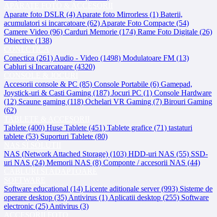
APARATE FOTO & ACCESORII
Aparate foto DSLR (4)
Aparate foto Mirrorless (1)
Baterii,
acumulatori si incarcatoare (62)
Aparate Foto Compacte (54)
Camere Video (96)
Carduri Memorie (174)
Rame Foto Digitale (26)
Obiective (138)
CONECTICA
Conectica (261)
Audio - Video (1498)
Modulatoare FM (13)
Cabluri si Incarcatoare (4320)
CONSOLE & JOCURI
Accesorii console & PC (85)
Console Portabile (6)
Gamepad,
Joystick-uri & Casti Gaming (187)
Jocuri PC (1)
Console Hardware
(12)
Scaune gaming (118)
Ochelari VR Gaming (7)
Birouri Gaming
(62)
TABLETE & ACCESORII
Tablete (400)
Huse Tablete (451)
Tablete grafice (71)
tastaturi
tablete (53)
Suporturi Tablete (80)
NAS SI SOLUTII
NAS (Network Attached Storage) (103)
HDD-uri NAS (55)
SSD-
uri NAS (24)
Memorii NAS (8)
Componte / accesorii NAS (44)
CABLURI SI ADAPTOARE
SOFTWARE
Software educational (14)
Licente aditionale server (993)
Sisteme de
operare desktop (35)
Antivirus (1)
Aplicatii desktop (255)
Software
electronic (25)
Antivirus (3)
ACCESORII FOTO