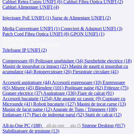
Cabluri Retea Cupru UNIFI (6)
Cabluri Fibra Optica UNIFI (2)
Cabluri Alimentare UNIFI (4)
ENERGIE - POWER UNIFI
Injectoare PoE UNIFI (1)
Surse de Alimentare UNIFI (2)
FIBRA OPTICA UNIFI
Media Convertoare UNIFI (1)
Conectori & Adaptori UNIFI (3)
Patch Cord Fibra Optica UNIFI (8)
GPON UNIFI (1)
STORAGE UNIFI
TELEFONIE IP VOIP UNIFI
Telefoane IP UNIFI (2)
UNELTE ELECTRICE
Compresoare (8)
Polizoare unghiulare (34)
Surubelnite electrice (18)
Masini de insurubat cu impact (22)
Masini de gaurit si insurubat cu
acumulator (44)
Rotopercutoare (26)
Fierastraie circulare (41)
ELECTROCASNICE MICI
Accesorii aspiratoare (44)
Accesorii espressoare (10)
Espressoare
(65)
Mixere (45)
Blendere (101)
Prajitoare paine (62)
Friteuze (75)
Gratare electrice (37)
Aspiratoare (336)
Fiare de calcat (91)
Accesorii bucatarie (1254)
Alte aparate uz casnic (9)
Cuptoare cu
Microunde (41)
Roboti bucatarie (127)
Masini de tocat carne (13)
Masini de facut paine (12)
Aparate de Tuns / Trimmere (100)
Epilatoare (17)
Placi de indreptat parul (52)
Statii de calcat (12)
DESKTOP PC
All-in-One PC (188)
all-in-one
aio i5
Sisteme Desktop (917)
Stabilizatoare de tensiune (13)