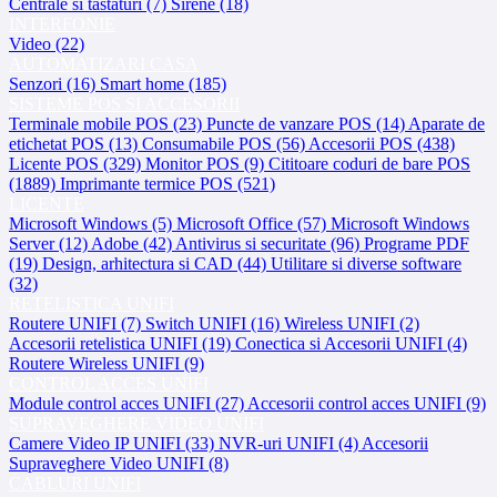
Centrale si tastaturi (7)
Sirene (18)
INTERFONIE
Video (22)
AUTOMATIZARI CASA
Senzori (16)
Smart home (185)
SISTEME POS SI ACCESORII
Terminale mobile POS (23)
Puncte de vanzare POS (14)
Aparate de
etichetat POS (13)
Consumabile POS (56)
Accesorii POS (438)
Licente POS (329)
Monitor POS (9)
Cititoare coduri de bare POS
(1889)
Imprimante termice POS (521)
LICENTE
Microsoft Windows (5)
Microsoft Office (57)
Microsoft Windows
Server (12)
Adobe (42)
Antivirus si securitate (96)
Programe PDF
(19)
Design, arhitectura si CAD (44)
Utilitare si diverse software
(32)
RETELISTICA UNIFI
Routere UNIFI (7)
Switch UNIFI (16)
Wireless UNIFI (2)
Accesorii retelistica UNIFI (19)
Conectica si Accesorii UNIFI (4)
Routere Wireless UNIFI (9)
CONTROL ACCES UNIFI
Module control acces UNIFI (27)
Accesorii control acces UNIFI (9)
SUPRAVEGHERE VIDEO UNIFI
Camere Video IP UNIFI (33)
NVR-uri UNIFI (4)
Accesorii
Supraveghere Video UNIFI (8)
CABLURI UNIFI