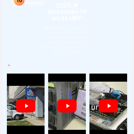
10
Impreuna
2025 🎉
Sărbătorim 10
ani de URY!
🤝 Mulțumim echipei URY
— oamenii care pun suflet,
muncă și loialitate în tot
ceea ce fac. Fără voi,
nimic din toate acestea nu
ar fi fost posibil.