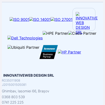
INNOVATIVEWEB DESIGN SRL
RO35011908
J2015001505081
Ghimbav, Iasomiei 66, Brașov
0368 803 539
0741 225 225