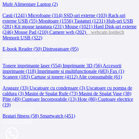
Mufe Alimentare Laptop (2)
PERIFERICE PC
Casti (1241)
Microfoane (314)
SSD-uri externe (103)
Rack-uri
externe USB (55)
Monitoare (1556)
Tastaturi (1231)
Hub-uri USB
(281)
Kit mouse tastatura (231)
Mouse (1021)
Hard Disk-uri externe
(246)
Mouse Pad (210)
Camere web (202)
webcam logitech
Memorii USB (322)
ACCESORII
E-book Reader (50)
Distrugatoare (95)
ACCESORII LAPTOP
IMPRIMANTE, SCANERE & CONSUMABILE
Tonere imprimante laser (554)
Imprimante 3D (56)
Accesorii
imprimante (118)
Imprimante si multifunctionale (683)
Fax (1)
Scanere (183)
Cartuse si tonere (4112)
Alte consumabile (61)
ELECTROCASNICE MARI
Aragaze (33)
Uscatoare cu condensare (3)
Uscatoare cu pompa de
caldura (3)
Masini de Spalat Rufe (73)
Masini de Spalat Vase (38)
Plite (49)
Cuptoare Incorporabile (13)
Hote (86)
Cuptoare electrice
(19)
WEARABLES
Bratari fitness (58)
Smartwatch (451)
GADGETURI