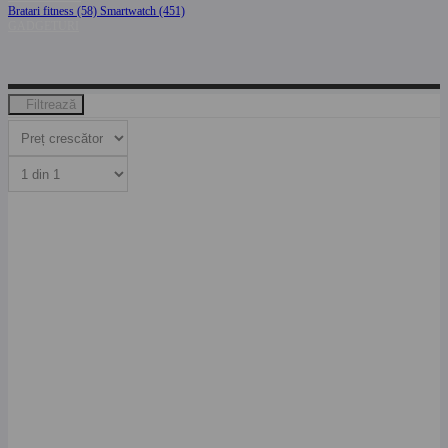
Bratari fitness (58)
Smartwatch (451)
GADGETURI
Filtrează