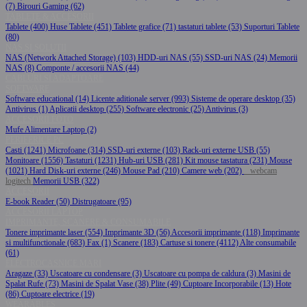
(7)
Birouri Gaming (62)
TABLETE & ACCESORII
Tablete (400)
Huse Tablete (451)
Tablete grafice (71)
tastaturi tablete (53)
Suporturi Tablete
(80)
NAS SI SOLUTII
NAS (Network Attached Storage) (103)
HDD-uri NAS (55)
SSD-uri NAS (24)
Memorii
NAS (8)
Componte / accesorii NAS (44)
CABLURI SI ADAPTOARE
SOFTWARE
Software educational (14)
Licente aditionale server (993)
Sisteme de operare desktop (35)
Antivirus (1)
Aplicatii desktop (255)
Software electronic (25)
Antivirus (3)
ACCESORII FOTO
Mufe Alimentare Laptop (2)
PERIFERICE PC
Casti (1241)
Microfoane (314)
SSD-uri externe (103)
Rack-uri externe USB (55)
Monitoare (1556)
Tastaturi (1231)
Hub-uri USB (281)
Kit mouse tastatura (231)
Mouse
(1021)
Hard Disk-uri externe (246)
Mouse Pad (210)
Camere web (202)
webcam
logitech
Memorii USB (322)
ACCESORII
E-book Reader (50)
Distrugatoare (95)
ACCESORII LAPTOP
IMPRIMANTE, SCANERE & CONSUMABILE
Tonere imprimante laser (554)
Imprimante 3D (56)
Accesorii imprimante (118)
Imprimante
si multifunctionale (683)
Fax (1)
Scanere (183)
Cartuse si tonere (4112)
Alte consumabile
(61)
ELECTROCASNICE MARI
Aragaze (33)
Uscatoare cu condensare (3)
Uscatoare cu pompa de caldura (3)
Masini de
Spalat Rufe (73)
Masini de Spalat Vase (38)
Plite (49)
Cuptoare Incorporabile (13)
Hote
(86)
Cuptoare electrice (19)
WEARABLES