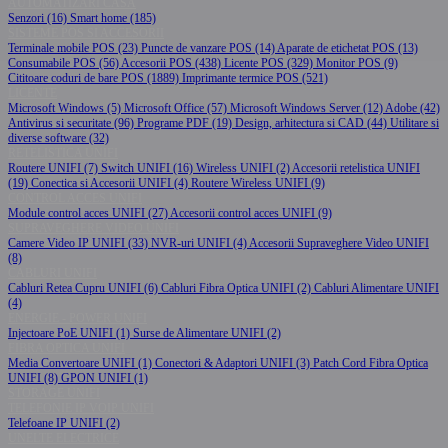
AUTOMATIZARI CASA
Senzori (16)
Smart home (185)
SISTEME POS SI ACCESORII
Terminale mobile POS (23)
Puncte de vanzare POS (14)
Aparate de etichetat POS (13)
Consumabile POS (56)
Accesorii POS (438)
Licente POS (329)
Monitor POS (9)
Cititoare coduri de bare POS (1889)
Imprimante termice POS (521)
LICENTE
Microsoft Windows (5)
Microsoft Office (57)
Microsoft Windows Server (12)
Adobe (42)
Antivirus si securitate (96)
Programe PDF (19)
Design, arhitectura si CAD (44)
Utilitare si
diverse software (32)
RETELISTICA UNIFI
Routere UNIFI (7)
Switch UNIFI (16)
Wireless UNIFI (2)
Accesorii retelistica UNIFI
(19)
Conectica si Accesorii UNIFI (4)
Routere Wireless UNIFI (9)
CONTROL ACCES UNIFI
Module control acces UNIFI (27)
Accesorii control acces UNIFI (9)
SUPRAVEGHERE VIDEO UNIFI
Camere Video IP UNIFI (33)
NVR-uri UNIFI (4)
Accesorii Supraveghere Video UNIFI
(8)
CABLURI UNIFI
Cabluri Retea Cupru UNIFI (6)
Cabluri Fibra Optica UNIFI (2)
Cabluri Alimentare UNIFI
(4)
ENERGIE - POWER UNIFI
Injectoare PoE UNIFI (1)
Surse de Alimentare UNIFI (2)
FIBRA OPTICA UNIFI
Media Convertoare UNIFI (1)
Conectori & Adaptori UNIFI (3)
Patch Cord Fibra Optica
UNIFI (8)
GPON UNIFI (1)
STORAGE UNIFI
TELEFONIE IP VOIP UNIFI
Telefoane IP UNIFI (2)
UNELTE ELECTRICE