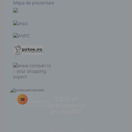
Mapa de prezentare
Ani
2025 🎉
10
Impreuna
Sărbătorim 10
ani de URY!
🤝 Mulțumim echipei
URY — oamenii care
pun suflet, muncă și