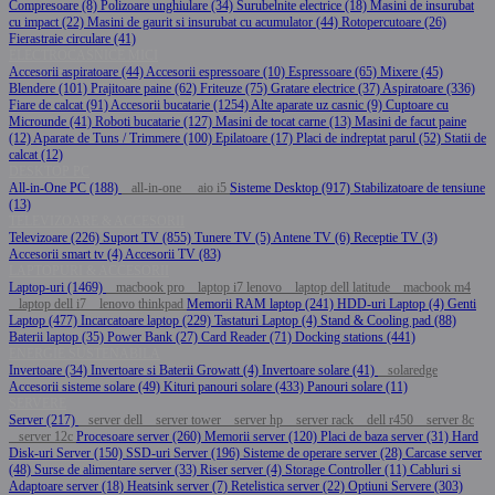
Compresoare (8)
Polizoare unghiulare (34)
Surubelnite electrice (18)
Masini de insurubat
cu impact (22)
Masini de gaurit si insurubat cu acumulator (44)
Rotopercutoare (26)
Fierastraie circulare (41)
ELECTROCASNICE MICI
Accesorii aspiratoare (44)
Accesorii espressoare (10)
Espressoare (65)
Mixere (45)
Blendere (101)
Prajitoare paine (62)
Friteuze (75)
Gratare electrice (37)
Aspiratoare (336)
Fiare de calcat (91)
Accesorii bucatarie (1254)
Alte aparate uz casnic (9)
Cuptoare cu
Microunde (41)
Roboti bucatarie (127)
Masini de tocat carne (13)
Masini de facut paine
(12)
Aparate de Tuns / Trimmere (100)
Epilatoare (17)
Placi de indreptat parul (52)
Statii de
calcat (12)
DESKTOP PC
All-in-One PC (188)
all-in-one
aio i5
Sisteme Desktop (917)
Stabilizatoare de tensiune
(13)
TELEVIZOARE & ACCESORII
Televizoare (226)
Suport TV (855)
Tunere TV (5)
Antene TV (6)
Receptie TV (3)
Accesorii smart tv (4)
Accesorii TV (83)
LAPTOPURI & ACCESORII
Laptop-uri (1469)
macbook pro
laptop i7 lenovo
laptop dell latitude
macbook m4
laptop dell i7
lenovo thinkpad
Memorii RAM laptop (241)
HDD-uri Laptop (4)
Genti
Laptop (477)
Incarcatoare laptop (229)
Tastaturi Laptop (4)
Stand & Cooling pad (88)
Baterii laptop (35)
Power Bank (27)
Card Reader (71)
Docking stations (441)
ENERGIE SUSTENABILA
Invertoare (34)
Invertoare si Baterii Growatt (4)
Invertoare solare (41)
solaredge
Accesorii sisteme solare (49)
Kituri panouri solare (433)
Panouri solare (11)
SERVERE
Server (217)
server dell
server tower
server hp
server rack
dell r450
server 8c
server 12c
Procesoare server (260)
Memorii server (120)
Placi de baza server (31)
Hard
Disk-uri Server (150)
SSD-uri Server (196)
Sisteme de operare server (28)
Carcase server
(48)
Surse de alimentare server (33)
Riser server (4)
Storage Controller (11)
Cabluri si
Adaptoare server (18)
Heatsink server (7)
Retelistica server (22)
Optiuni Servere (303)