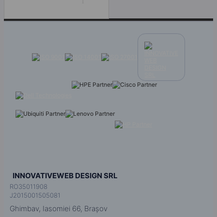
1
INNOVATIVEWEB DESIGN SRL
RO35011908
J2015001505081
Ghimbav, Iasomiei 66, Brașov