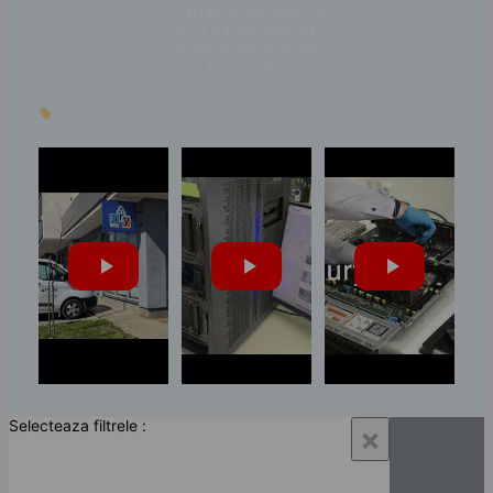
loialitate în tot ceea ce
fac. Fără voi, nimic din
toate acestea nu ar fi
fost posibil.
Selecteaza filtrele :
×