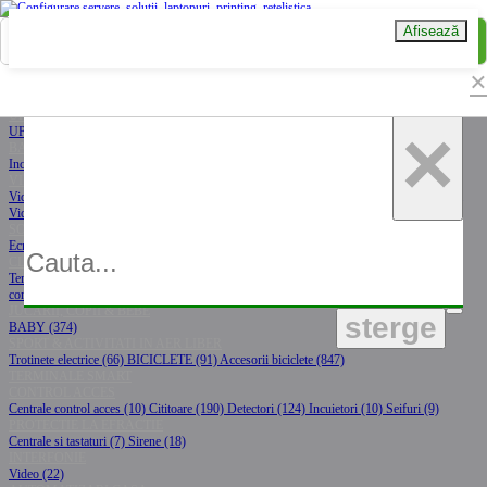
Afisează
MENU
×
Contact
Contul meu
Coșul meu
Asistență IT
Showroom
B2B
Prețuri B2B pentru compania
ta
UPS-URI
×
UPS (746)
Componente / accesorii UPS (65)
Baterii UPS (60)
BATERII
Incarcatoare baterii (86)
Baterii (509)
Baterii externe (146)
VIDEOPROIECTOARE & ACCESORII
Video proiectoare (167)
Ecrane de proiectie (155)
Suporti videoproiector (114)
Accesorii
Video proiectoare (31)
SOLUTII DISPLAY PROFESIONALE
Ecrane signage (86)
Ecrane interactive (273)
CLIMATIZARE & INCALZIRE
Termostate ambientale (18)
Termostate calorifer (15)
Boilere (6)
Purificatoare (3)
Aer
conditionat / ventilatoare / umidificatoare (227)
JUCARII, COPII & BEBE
sterge
BABY (374)
SPORT & ACTIVITATI IN AER LIBER
Trotinete electrice (66)
BICICLETE (91)
Accesorii biciclete (847)
TERMINALE SMART
CONTROL ACCES
Centrale control acces (10)
Cititoare (190)
Detectori (124)
Incuietori (10)
Seifuri (9)
PROTECTIE LA EFRACTIE
Centrale si tastaturi (7)
Sirene (18)
INTERFONIE
Video (22)