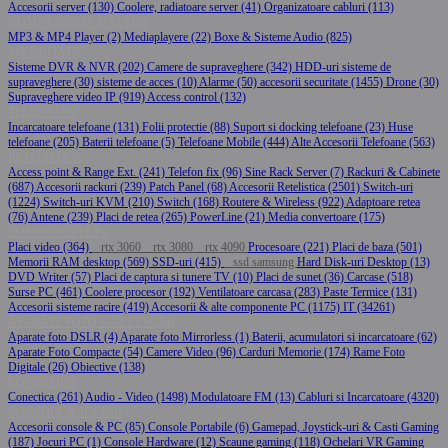
Accesorii server (130)
Coolere, radiatoare server (41)
Organizatoare cabluri (113)
HOME CINEMA & AUDIO
MP3 & MP4 Player (2)
Mediaplayere (22)
Boxe & Sisteme Audio (825)
SECURITATE
Sisteme DVR & NVR (202)
Camere de supraveghere (342)
HDD-uri sisteme de
supraveghere (30)
sisteme de acces (10)
Alarme (50)
accesorii securitate (1455)
Drone (30)
Supraveghere video IP (919)
Access control (132)
TELEFOANE
Incarcatoare telefoane (131)
Folii protectie (88)
Suport si docking telefoane (23)
Huse
telefoane (205)
Baterii telefoane (5)
Telefoane Mobile (444)
Alte Accesorii Telefoane (563)
RETELISTICA
Access point & Range Ext. (241)
Telefon fix (96)
Sine Rack Server (7)
Rackuri & Cabinete
(687)
Accesorii rackuri (239)
Patch Panel (68)
Accesorii Retelistica (2501)
Switch-uri
(1224)
Switch-uri KVM (210)
Switch (168)
Routere & Wireless (922)
Adaptoare retea
(76)
Antene (239)
Placi de retea (265)
PowerLine (21)
Media convertoare (175)
COMPONENTE PC
Placi video (364)
rtx 3060
rtx 3080
rtx 4090
Procesoare (221)
Placi de baza (501)
Memorii RAM desktop (569)
SSD-uri (415)
ssd samsung
Hard Disk-uri Desktop (13)
DVD Writer (57)
Placi de captura si tunere TV (10)
Placi de sunet (36)
Carcase (518)
Surse PC (461)
Coolere procesor (192)
Ventilatoare carcasa (283)
Paste Termice (131)
Accesorii sisteme racire (419)
Accesorii & alte componente PC (1175)
IT (34261)
APARATE FOTO & ACCESORII
Aparate foto DSLR (4)
Aparate foto Mirrorless (1)
Baterii, acumulatori si incarcatoare (62)
Aparate Foto Compacte (54)
Camere Video (96)
Carduri Memorie (174)
Rame Foto
Digitale (26)
Obiective (138)
CONECTICA
Conectica (261)
Audio - Video (1498)
Modulatoare FM (13)
Cabluri si Incarcatoare (4320)
CONSOLE & JOCURI
Accesorii console & PC (85)
Console Portabile (6)
Gamepad, Joystick-uri & Casti Gaming
(187)
Jocuri PC (1)
Console Hardware (12)
Scaune gaming (118)
Ochelari VR Gaming