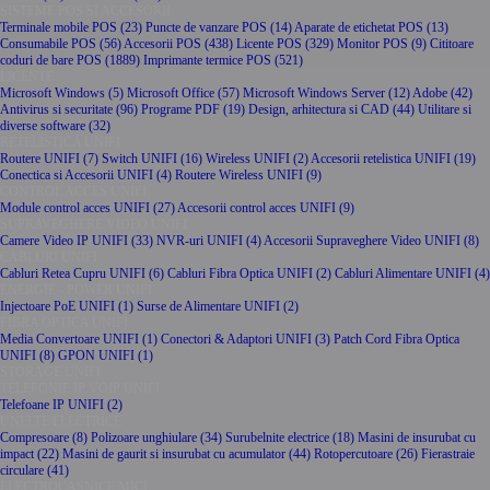
SISTEME POS SI ACCESORII
Terminale mobile POS (23)
Puncte de vanzare POS (14)
Aparate de etichetat POS (13)
Consumabile POS (56)
Accesorii POS (438)
Licente POS (329)
Monitor POS (9)
Cititoare
coduri de bare POS (1889)
Imprimante termice POS (521)
LICENTE
Microsoft Windows (5)
Microsoft Office (57)
Microsoft Windows Server (12)
Adobe (42)
Antivirus si securitate (96)
Programe PDF (19)
Design, arhitectura si CAD (44)
Utilitare si
diverse software (32)
RETELISTICA UNIFI
Routere UNIFI (7)
Switch UNIFI (16)
Wireless UNIFI (2)
Accesorii retelistica UNIFI (19)
Conectica si Accesorii UNIFI (4)
Routere Wireless UNIFI (9)
CONTROL ACCES UNIFI
Module control acces UNIFI (27)
Accesorii control acces UNIFI (9)
SUPRAVEGHERE VIDEO UNIFI
Camere Video IP UNIFI (33)
NVR-uri UNIFI (4)
Accesorii Supraveghere Video UNIFI (8)
CABLURI UNIFI
Cabluri Retea Cupru UNIFI (6)
Cabluri Fibra Optica UNIFI (2)
Cabluri Alimentare UNIFI (4)
ENERGIE - POWER UNIFI
Injectoare PoE UNIFI (1)
Surse de Alimentare UNIFI (2)
FIBRA OPTICA UNIFI
Media Convertoare UNIFI (1)
Conectori & Adaptori UNIFI (3)
Patch Cord Fibra Optica
UNIFI (8)
GPON UNIFI (1)
STORAGE UNIFI
TELEFONIE IP VOIP UNIFI
Telefoane IP UNIFI (2)
UNELTE ELECTRICE
Compresoare (8)
Polizoare unghiulare (34)
Surubelnite electrice (18)
Masini de insurubat cu
impact (22)
Masini de gaurit si insurubat cu acumulator (44)
Rotopercutoare (26)
Fierastraie
circulare (41)
ELECTROCASNICE MICI