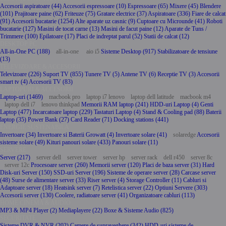
Accesorii aspiratoare (44)
Accesorii espressoare (10)
Espressoare (65)
Mixere (45)
Blendere
(101)
Prajitoare paine (62)
Friteuze (75)
Gratare electrice (37)
Aspiratoare (336)
Fiare de calcat
(91)
Accesorii bucatarie (1254)
Alte aparate uz casnic (9)
Cuptoare cu Microunde (41)
Roboti
bucatarie (127)
Masini de tocat carne (13)
Masini de facut paine (12)
Aparate de Tuns /
Trimmere (100)
Epilatoare (17)
Placi de indreptat parul (52)
Statii de calcat (12)
DESKTOP PC
All-in-One PC (188)
all-in-one
aio i5
Sisteme Desktop (917)
Stabilizatoare de tensiune
(13)
TELEVIZOARE & ACCESORII
Televizoare (226)
Suport TV (855)
Tunere TV (5)
Antene TV (6)
Receptie TV (3)
Accesorii
smart tv (4)
Accesorii TV (83)
LAPTOPURI & ACCESORII
Laptop-uri (1469)
macbook pro
laptop i7 lenovo
laptop dell latitude
macbook m4
laptop dell i7
lenovo thinkpad
Memorii RAM laptop (241)
HDD-uri Laptop (4)
Genti
Laptop (477)
Incarcatoare laptop (229)
Tastaturi Laptop (4)
Stand & Cooling pad (88)
Baterii
laptop (35)
Power Bank (27)
Card Reader (71)
Docking stations (441)
ENERGIE SUSTENABILA
Invertoare (34)
Invertoare si Baterii Growatt (4)
Invertoare solare (41)
solaredge
Accesorii
sisteme solare (49)
Kituri panouri solare (433)
Panouri solare (11)
SERVERE
Server (217)
server dell
server tower
server hp
server rack
dell r450
server 8c
server 12c
Procesoare server (260)
Memorii server (120)
Placi de baza server (31)
Hard
Disk-uri Server (150)
SSD-uri Server (196)
Sisteme de operare server (28)
Carcase server
(48)
Surse de alimentare server (33)
Riser server (4)
Storage Controller (11)
Cabluri si
Adaptoare server (18)
Heatsink server (7)
Retelistica server (22)
Optiuni Servere (303)
Accesorii server (130)
Coolere, radiatoare server (41)
Organizatoare cabluri (113)
HOME CINEMA & AUDIO
MP3 & MP4 Player (2)
Mediaplayere (22)
Boxe & Sisteme Audio (825)
SECURITATE
Sisteme DVR & NVR (202)
Camere de supraveghere (342)
HDD-uri sisteme de