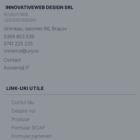
INNOVATIVEWEB DESIGN SRL
RO35011908
J2015001505081
Ghimbav, Iasomiei 66, Brașov
0368 803 539
0741 225 225
comenzi@ury.ro
Contact
Asistență IT
LINK-URI UTILE
Contul tău
Despre noi
Produse
Formular SICAP
Formular parteneri