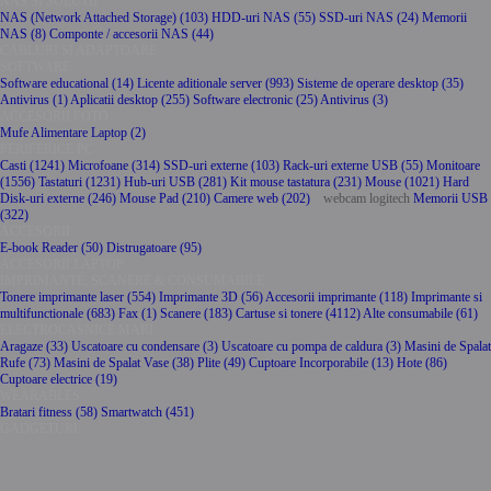
NAS SI SOLUTII
NAS (Network Attached Storage) (103)
HDD-uri NAS (55)
SSD-uri NAS (24)
Memorii
NAS (8)
Componte / accesorii NAS (44)
CABLURI SI ADAPTOARE
SOFTWARE
Software educational (14)
Licente aditionale server (993)
Sisteme de operare desktop (35)
Antivirus (1)
Aplicatii desktop (255)
Software electronic (25)
Antivirus (3)
ACCESORII FOTO
Mufe Alimentare Laptop (2)
PERIFERICE PC
Casti (1241)
Microfoane (314)
SSD-uri externe (103)
Rack-uri externe USB (55)
Monitoare
(1556)
Tastaturi (1231)
Hub-uri USB (281)
Kit mouse tastatura (231)
Mouse (1021)
Hard
Disk-uri externe (246)
Mouse Pad (210)
Camere web (202)
webcam logitech
Memorii USB
(322)
ACCESORII
E-book Reader (50)
Distrugatoare (95)
ACCESORII LAPTOP
IMPRIMANTE, SCANERE & CONSUMABILE
Tonere imprimante laser (554)
Imprimante 3D (56)
Accesorii imprimante (118)
Imprimante si
multifunctionale (683)
Fax (1)
Scanere (183)
Cartuse si tonere (4112)
Alte consumabile (61)
ELECTROCASNICE MARI
Aragaze (33)
Uscatoare cu condensare (3)
Uscatoare cu pompa de caldura (3)
Masini de Spalat
Rufe (73)
Masini de Spalat Vase (38)
Plite (49)
Cuptoare Incorporabile (13)
Hote (86)
Cuptoare electrice (19)
WEARABLES
Bratari fitness (58)
Smartwatch (451)
GADGETURI