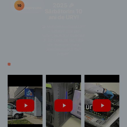
Ani
2025 🎉
10
Impreuna
Sărbătorim 10
ani de URY!
🤝 Mulțumim echipei URY
— oamenii care pun
suflet, muncă și loialitate
în tot ceea ce fac. Fără
voi, nimic din toate
acestea nu ar fi fost
posibil.