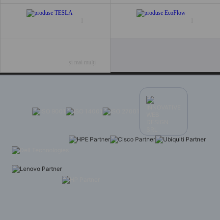
1
1
și mai mulți