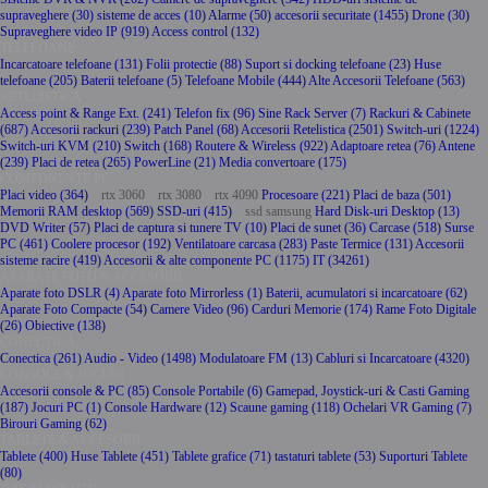
supraveghere (30)
sisteme de acces (10)
Alarme (50)
accesorii securitate (1455)
Drone (30)
Supraveghere video IP (919)
Access control (132)
TELEFOANE
Incarcatoare telefoane (131)
Folii protectie (88)
Suport si docking telefoane (23)
Huse
telefoane (205)
Baterii telefoane (5)
Telefoane Mobile (444)
Alte Accesorii Telefoane (563)
RETELISTICA
Access point & Range Ext. (241)
Telefon fix (96)
Sine Rack Server (7)
Rackuri & Cabinete
(687)
Accesorii rackuri (239)
Patch Panel (68)
Accesorii Retelistica (2501)
Switch-uri (1224)
Switch-uri KVM (210)
Switch (168)
Routere & Wireless (922)
Adaptoare retea (76)
Antene
(239)
Placi de retea (265)
PowerLine (21)
Media convertoare (175)
COMPONENTE PC
Placi video (364)
rtx 3060
rtx 3080
rtx 4090
Procesoare (221)
Placi de baza (501)
Memorii RAM desktop (569)
SSD-uri (415)
ssd samsung
Hard Disk-uri Desktop (13)
DVD Writer (57)
Placi de captura si tunere TV (10)
Placi de sunet (36)
Carcase (518)
Surse
PC (461)
Coolere procesor (192)
Ventilatoare carcasa (283)
Paste Termice (131)
Accesorii
sisteme racire (419)
Accesorii & alte componente PC (1175)
IT (34261)
APARATE FOTO & ACCESORII
Aparate foto DSLR (4)
Aparate foto Mirrorless (1)
Baterii, acumulatori si incarcatoare (62)
Aparate Foto Compacte (54)
Camere Video (96)
Carduri Memorie (174)
Rame Foto Digitale
(26)
Obiective (138)
CONECTICA
Conectica (261)
Audio - Video (1498)
Modulatoare FM (13)
Cabluri si Incarcatoare (4320)
CONSOLE & JOCURI
Accesorii console & PC (85)
Console Portabile (6)
Gamepad, Joystick-uri & Casti Gaming
(187)
Jocuri PC (1)
Console Hardware (12)
Scaune gaming (118)
Ochelari VR Gaming (7)
Birouri Gaming (62)
TABLETE & ACCESORII
Tablete (400)
Huse Tablete (451)
Tablete grafice (71)
tastaturi tablete (53)
Suporturi Tablete
(80)