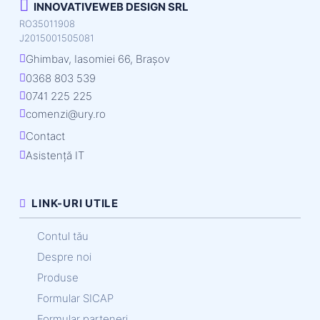
INNOVATIVEWEB DESIGN SRL
RO35011908
J2015001505081
Ghimbav, Iasomiei 66, Brașov
0368 803 539
0741 225 225
comenzi@ury.ro
Contact
Asistență IT
LINK-URI UTILE
Contul tău
Despre noi
Produse
Formular SICAP
Formular parteneri