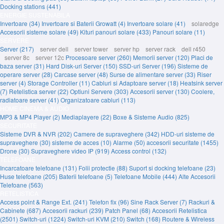
Docking stations (441)
ENERGIE SUSTENABILA
Invertoare (34)
Invertoare si Baterii Growatt (4)
Invertoare solare (41)
solaredge
Accesorii sisteme solare (49)
Kituri panouri solare (433)
Panouri solare (11)
SERVERE
Server (217)
server dell
server tower
server hp
server rack
dell r450
server 8c
server 12c
Procesoare server (260)
Memorii server (120)
Placi de
baza server (31)
Hard Disk-uri Server (150)
SSD-uri Server (196)
Sisteme de
operare server (28)
Carcase server (48)
Surse de alimentare server (33)
Riser
server (4)
Storage Controller (11)
Cabluri si Adaptoare server (18)
Heatsink server
(7)
Retelistica server (22)
Optiuni Servere (303)
Accesorii server (130)
Coolere,
radiatoare server (41)
Organizatoare cabluri (113)
HOME CINEMA & AUDIO
MP3 & MP4 Player (2)
Mediaplayere (22)
Boxe & Sisteme Audio (825)
SECURITATE
Sisteme DVR & NVR (202)
Camere de supraveghere (342)
HDD-uri sisteme de
supraveghere (30)
sisteme de acces (10)
Alarme (50)
accesorii securitate (1455)
Drone (30)
Supraveghere video IP (919)
Access control (132)
TELEFOANE
Incarcatoare telefoane (131)
Folii protectie (88)
Suport si docking telefoane (23)
Huse telefoane (205)
Baterii telefoane (5)
Telefoane Mobile (444)
Alte Accesorii
Telefoane (563)
RETELISTICA
Access point & Range Ext. (241)
Telefon fix (96)
Sine Rack Server (7)
Rackuri &
Cabinete (687)
Accesorii rackuri (239)
Patch Panel (68)
Accesorii Retelistica
(2501)
Switch-uri (1224)
Switch-uri KVM (210)
Switch (168)
Routere & Wireless