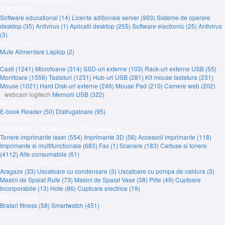
CABLURI SI ADAPTOARE
SOFTWARE
Software educational (14)
Licente aditionale server (993)
Sisteme de operare
desktop (35)
Antivirus (1)
Aplicatii desktop (255)
Software electronic (25)
Antivirus
(3)
ACCESORII FOTO
Mufe Alimentare Laptop (2)
PERIFERICE PC
Casti (1241)
Microfoane (314)
SSD-uri externe (103)
Rack-uri externe USB (55)
Monitoare (1556)
Tastaturi (1231)
Hub-uri USB (281)
Kit mouse tastatura (231)
Mouse (1021)
Hard Disk-uri externe (246)
Mouse Pad (210)
Camere web (202)
webcam logitech
Memorii USB (322)
ACCESORII
E-book Reader (50)
Distrugatoare (95)
ACCESORII LAPTOP
IMPRIMANTE, SCANERE & CONSUMABILE
Tonere imprimante laser (554)
Imprimante 3D (56)
Accesorii imprimante (118)
Imprimante si multifunctionale (683)
Fax (1)
Scanere (183)
Cartuse si tonere
(4112)
Alte consumabile (61)
ELECTROCASNICE MARI
Aragaze (33)
Uscatoare cu condensare (3)
Uscatoare cu pompa de caldura (3)
Masini de Spalat Rufe (73)
Masini de Spalat Vase (38)
Plite (49)
Cuptoare
Incorporabile (13)
Hote (86)
Cuptoare electrice (19)
WEARABLES
Bratari fitness (58)
Smartwatch (451)
GADGETURI