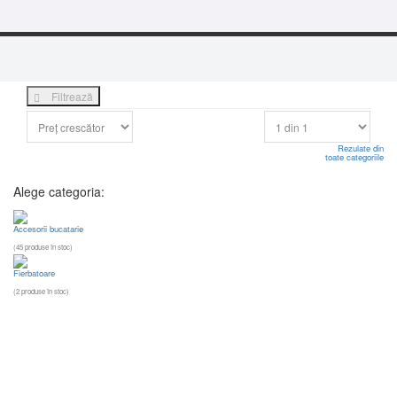
Filtrează
Rezulate din
toate categoriile
Alege categoria:
Accesorii bucatarie
(45 produse în stoc)
Fierbatoare
(2 produse în stoc)