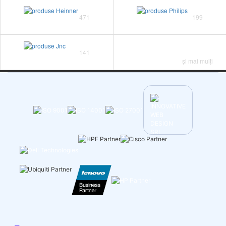
471
199
141
și mai mulți