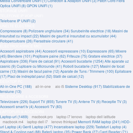
Media Convertoare UNIFI (1)
Conectori & Adaptori UNIFI (3)
Patch Cord Fibra
Optica UNIFI (8)
GPON UNIFI (1)
STORAGE UNIFI
TELEFONIE IP VOIP UNIFI
Telefoane IP UNIFI (2)
UNELTE ELECTRICE
Compresoare (8)
Polizoare unghiulare (34)
Surubelnite electrice (18)
Masini de
insurubat cu impact (22)
Masini de gaurit si insurubat cu acumulator (44)
Rotopercutoare (26)
Fierastraie circulare (41)
ELECTROCASNICE MICI
Accesorii aspiratoare (44)
Accesorii espressoare (10)
Espressoare (65)
Mixere
(45)
Blendere (101)
Prajitoare paine (62)
Friteuze (75)
Gratare electrice (37)
Aspiratoare (336)
Fiare de calcat (91)
Accesorii bucatarie (1254)
Alte aparate uz
casnic (9)
Cuptoare cu Microunde (41)
Roboti bucatarie (127)
Masini de tocat
carne (13)
Masini de facut paine (12)
Aparate de Tuns / Trimmere (100)
Epilatoare
(17)
Placi de indreptat parul (52)
Statii de calcat (12)
DESKTOP PC
All-in-One PC (188)
all-in-one
aio i5
Sisteme Desktop (917)
Stabilizatoare de
tensiune (13)
TELEVIZOARE & ACCESORII
Televizoare (226)
Suport TV (855)
Tunere TV (5)
Antene TV (6)
Receptie TV (3)
Accesorii smart tv (4)
Accesorii TV (83)
LAPTOPURI & ACCESORII
Laptop-uri (1469)
macbook pro
laptop i7 lenovo
laptop dell latitude
macbook m4
laptop dell i7
lenovo thinkpad
Memorii RAM laptop (241)
HDD-
uri Laptop (4)
Genti Laptop (477)
Incarcatoare laptop (229)
Tastaturi Laptop (4)
Stand & Cooling pad (88)
Baterii laptop (35)
Power Bank (27)
Card Reader (71)