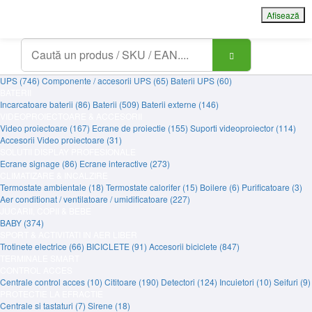
Afisează
MENU
Contact
Contul meu
Coșul meu
Asistență IT
Showroom
Prețuri
B2B
B2B pentru compania ta
UPS-URI
UPS (746)
Componente / accesorii UPS (65)
Baterii UPS (60)
BATERII
Incarcatoare baterii (86)
Baterii (509)
Baterii externe (146)
VIDEOPROIECTOARE & ACCESORII
Video proiectoare (167)
Ecrane de proiectie (155)
Suporti videoproiector (114)
Accesorii Video proiectoare (31)
SOLUTII DISPLAY PROFESIONALE
Ecrane signage (86)
Ecrane interactive (273)
CLIMATIZARE & INCALZIRE
Termostate ambientale (18)
Termostate calorifer (15)
Boilere (6)
Purificatoare (3)
Aer conditionat / ventilatoare / umidificatoare (227)
JUCARII, COPII & BEBE
BABY (374)
SPORT & ACTIVITATI IN AER LIBER
Trotinete electrice (66)
BICICLETE (91)
Accesorii biciclete (847)
TERMINALE SMART
CONTROL ACCES
Centrale control acces (10)
Cititoare (190)
Detectori (124)
Incuietori (10)
Seifuri (9)
PROTECTIE LA EFRACTIE
Centrale si tastaturi (7)
Sirene (18)