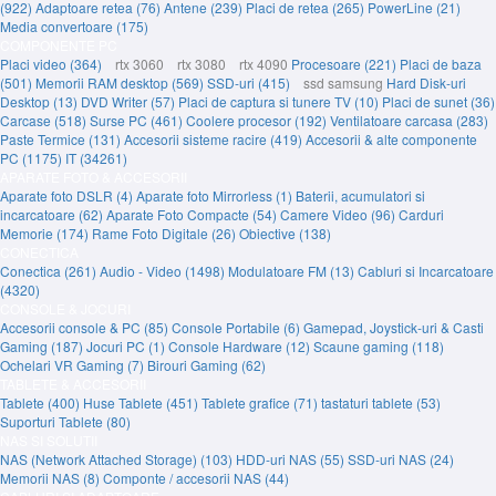
(922)
Adaptoare retea (76)
Antene (239)
Placi de retea (265)
PowerLine (21)
Media convertoare (175)
COMPONENTE PC
Placi video (364)
rtx 3060
rtx 3080
rtx 4090
Procesoare (221)
Placi de baza
(501)
Memorii RAM desktop (569)
SSD-uri (415)
ssd samsung
Hard Disk-uri
Desktop (13)
DVD Writer (57)
Placi de captura si tunere TV (10)
Placi de sunet (36)
Carcase (518)
Surse PC (461)
Coolere procesor (192)
Ventilatoare carcasa (283)
Paste Termice (131)
Accesorii sisteme racire (419)
Accesorii & alte componente
PC (1175)
IT (34261)
APARATE FOTO & ACCESORII
Aparate foto DSLR (4)
Aparate foto Mirrorless (1)
Baterii, acumulatori si
incarcatoare (62)
Aparate Foto Compacte (54)
Camere Video (96)
Carduri
Memorie (174)
Rame Foto Digitale (26)
Obiective (138)
CONECTICA
Conectica (261)
Audio - Video (1498)
Modulatoare FM (13)
Cabluri si Incarcatoare
(4320)
CONSOLE & JOCURI
Accesorii console & PC (85)
Console Portabile (6)
Gamepad, Joystick-uri & Casti
Gaming (187)
Jocuri PC (1)
Console Hardware (12)
Scaune gaming (118)
Ochelari VR Gaming (7)
Birouri Gaming (62)
TABLETE & ACCESORII
Tablete (400)
Huse Tablete (451)
Tablete grafice (71)
tastaturi tablete (53)
Suporturi Tablete (80)
NAS SI SOLUTII
NAS (Network Attached Storage) (103)
HDD-uri NAS (55)
SSD-uri NAS (24)
Memorii NAS (8)
Componte / accesorii NAS (44)