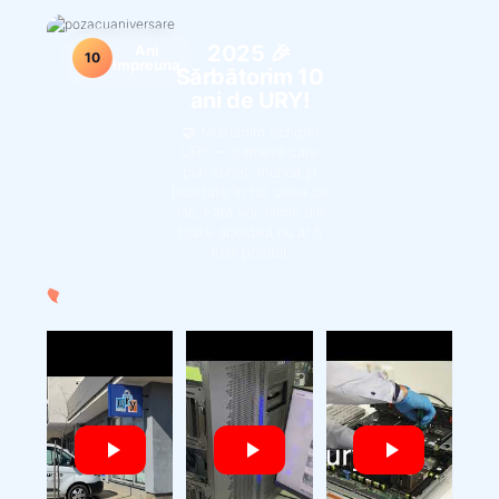
2025 🎉
Ani
10
Impreuna
Sărbătorim 10
ani de URY!
🤝 Mulțumim echipei
URY — oamenii care
pun suflet, muncă și
loialitate în tot ceea ce
fac. Fără voi, nimic din
toate acestea nu ar fi
fost posibil.