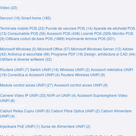
INTERFONIE
Video (22)
AUTOMATIZARI CASA
Senzori (16)
Smart home (185)
SISTEME POS SI ACCESORII
Terminale mobile POS (23)
Puncte de vanzare POS (14)
Aparate de etichetat POS
(13)
Consumabile POS (56)
Accesorii POS (438)
Licente POS (329)
Monitor POS
(9)
Cititoare coduri de bare POS (1889)
Imprimante termice POS (521)
LICENTE
Microsoft Windows (5)
Microsoft Office (57)
Microsoft Windows Server (12)
Adobe
(42)
Antivirus si securitate (96)
Programe PDF (19)
Design, arhitectura si CAD (44)
Utilitare si diverse software (32)
RETELISTICA UNIFI
Routere UNIFI (7)
Switch UNIFI (16)
Wireless UNIFI (2)
Accesorii retelistica UNIFI
(19)
Conectica si Accesorii UNIFI (4)
Routere Wireless UNIFI (9)
CONTROL ACCES UNIFI
Module control acces UNIFI (27)
Accesorii control acces UNIFI (9)
SUPRAVEGHERE VIDEO UNIFI
Camere Video IP UNIFI (33)
NVR-uri UNIFI (4)
Accesorii Supraveghere Video
UNIFI (8)
CABLURI UNIFI
Cabluri Retea Cupru UNIFI (6)
Cabluri Fibra Optica UNIFI (2)
Cabluri Alimentare
UNIFI (4)
ENERGIE - POWER UNIFI
Injectoare PoE UNIFI (1)
Surse de Alimentare UNIFI (2)
FIBRA OPTICA UNIFI